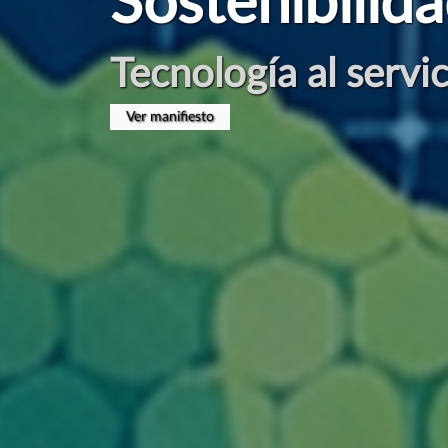
#ManifiestoI
Por una Digitalizac
Presentación en Congreso CLABE el 17 de Abril