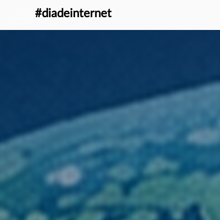
} }
#diadeinternet