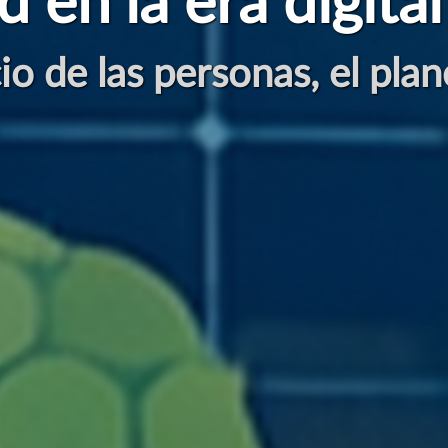
nternetSostenibl
ión Sostenible