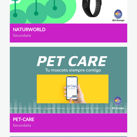
NATURWORLD
Secundaria
PET-CARE
Secundaria