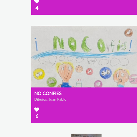
4
NO CONFIES
Dibujos, Juan Pablo
6