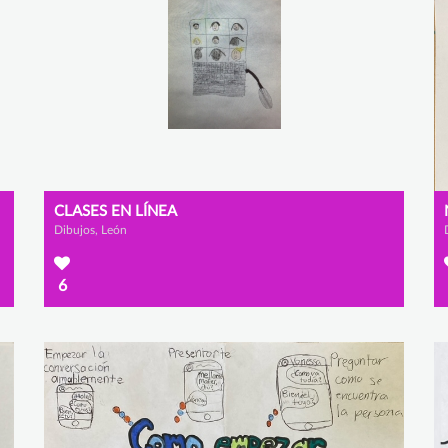
CLASES EN LÍNEA
Dibujos, León
6