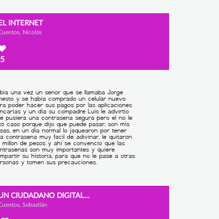
EL INTERNET
Cuentos, Nicolás
5
UN CIUDADANO DIGITAL…
Cuentos, Sebastián