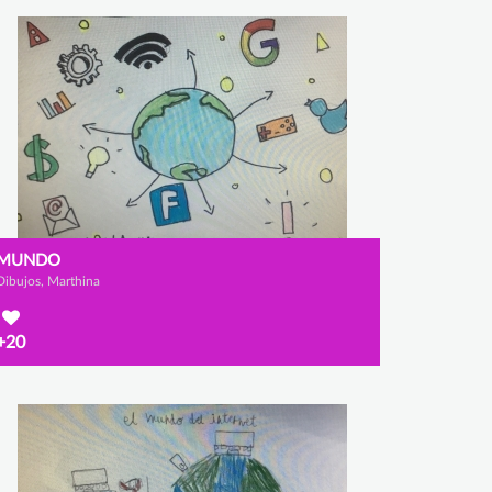
MUNDO
Dibujos, Marthina
+20