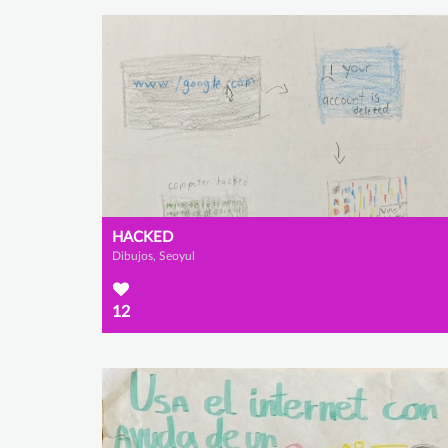
HACKED
Dibujos, Seoyul
12