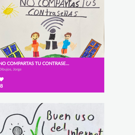
NO COMPARTAS TU CONTRASEÑA
Dibujos, Jorge
8