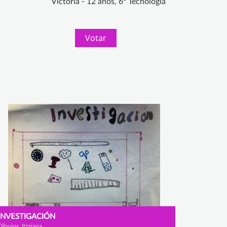
Victoria - 12 años, 6º Tecnología
Votar
INVESTIGACIÓN
Dibujos, Itzaiana