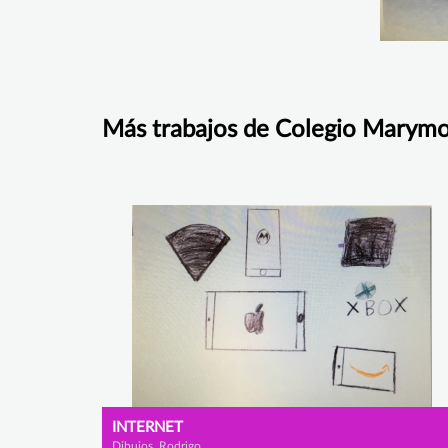
Más trabajos de Colegio Marym
INTERNET
Dibujos, Rodrigo