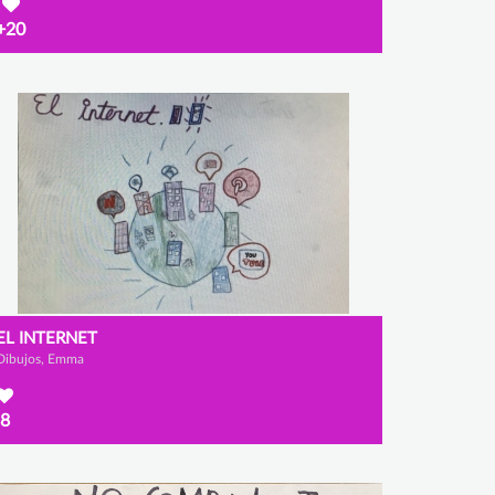
+20
EL INTERNET
Dibujos, Emma
8