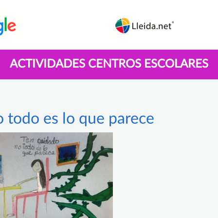
ACTIVIDADES CENTROS ESCOLARES
 todo es lo que parece