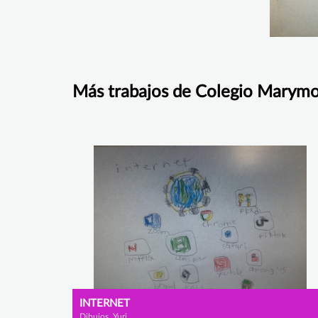
Más trabajos de Colegio Marym
INTERNET
Dibujos, Yuri