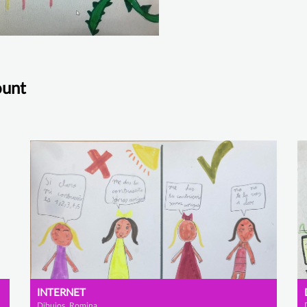
ount
INTERNET
Dibujos, Romina