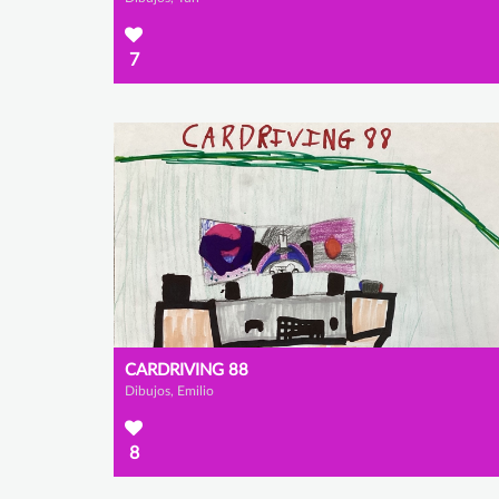
7
CARDRIVING 88
Dibujos, Emilio
8