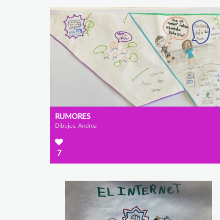
RUMORES
Dibujos, Andrea
7