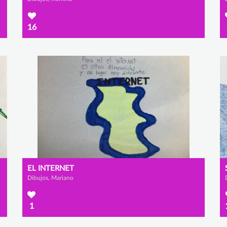
16
EL INTERNET
Dibujos, Mariano
1