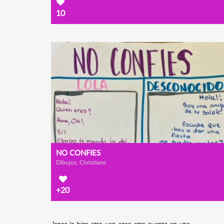
10
NO CONFIES
Dibujos, Christiane
+20