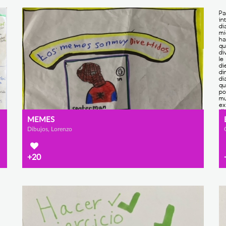
MEMES
Dibujos, Lorenzo
+20