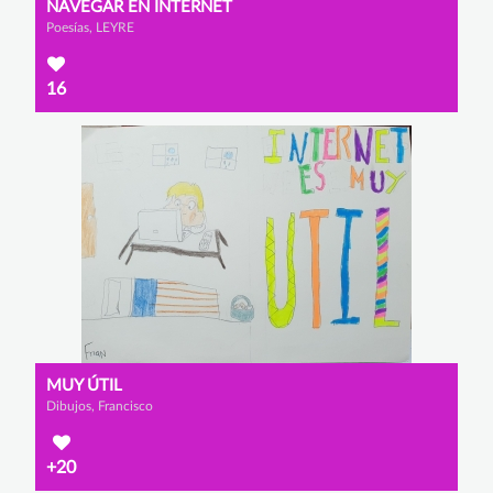
NAVEGAR EN INTERNET
Poesías, LEYRE
16
MUY ÚTIL
Dibujos, Francisco
+20