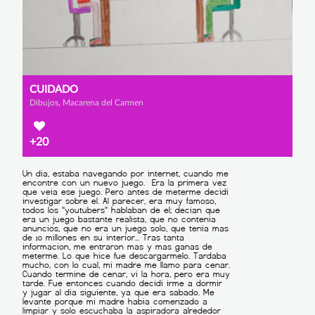
CUIDADO
Dibujos, Macarena del Carmen
+20