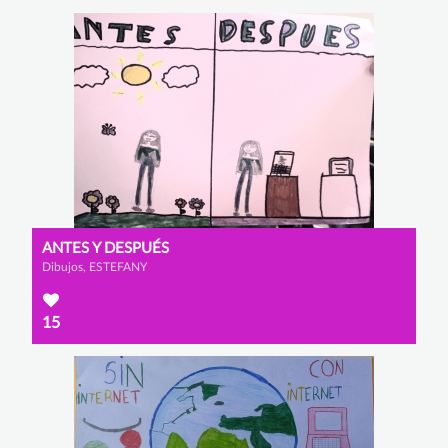
ANTES Y DESPUÉS
Dibujos, ESTEFANY
15