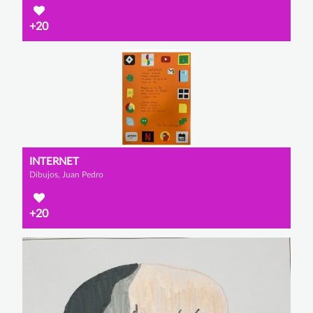
+20
INTERNET
Dibujos, Juan Pedro
+20