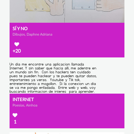
SÍ Y NO
Dibujos, Daphne Adriana
+20
INTERNET
Poesías, Ainhoa
1