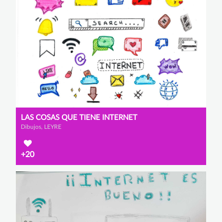
LAS COSAS QUE TIENE INTERNET
Dibujos, LEYRE
+20