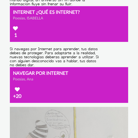
INTERNET ¿QUÉ ES INTERNET?
Poesías, ISABELLA
1
NAVEGAR POR INTERNET
Poesías, Ana
+20