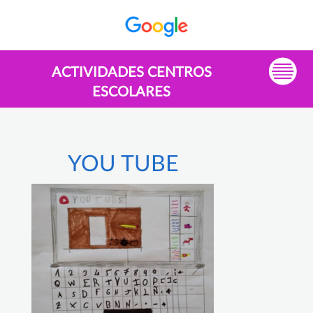
ACTIVIDADES CENTROS
ESCOLARES
YOU TUBE