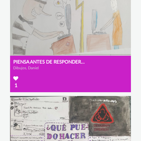
PIENSA ANTES DE RESPONDER...
Dibujos, Daniel
1