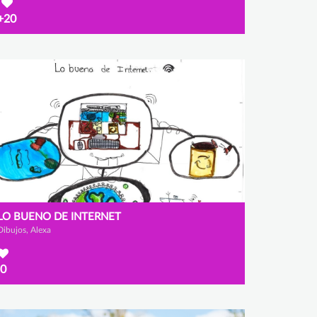
+20
LO BUENO DE INTERNET
Dibujos, Alexa
0