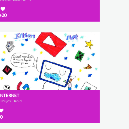
+20
INTERNET
Dibujos, Daniel
0