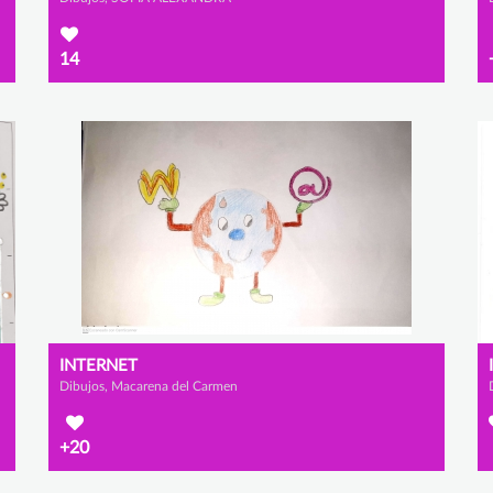
14
INTERNET
Dibujos, Macarena del Carmen
+20