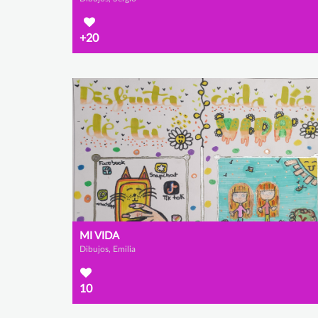
+20
MI VIDA
Dibujos, Emilia
10