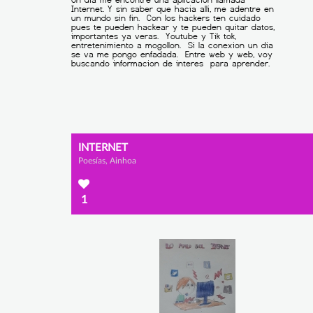
INTERNET
Poesías, Ainhoa
1