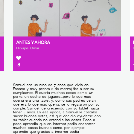
ANTES Y AHORA
Dibujos, Omar
8