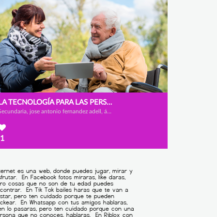
LA TECNOLOGÍA PARA LAS PERSONAS MAYORES
Secundaria, jose antonio fernandez adell, ángel gonzález rojas y alexander castillo
1