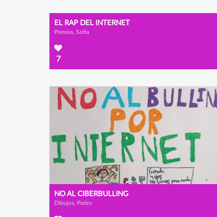
EL RAP DEL INTERNET
Poesías, Sofía
7
NO AL CIBERBULLING
Dibujos, Pedro