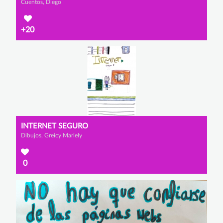
Cuentos, Diego
+20
INTERNET SEGURO
Dibujos, Greicy Mariely
0