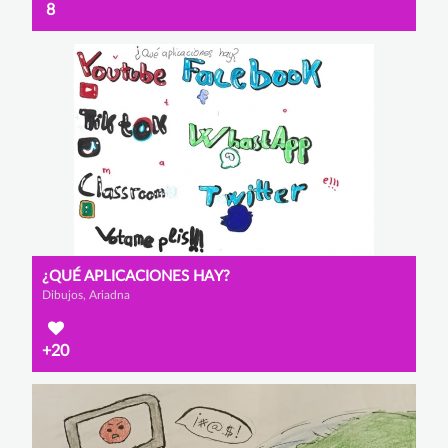
8
¿QUÉ APLICACIONES HAY?
Dibujos, Ariadna
+20