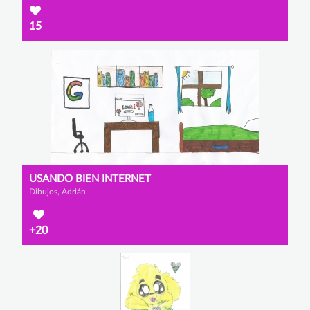
15
USANDO BIEN INTERNET
Dibujos, Adrián
+20