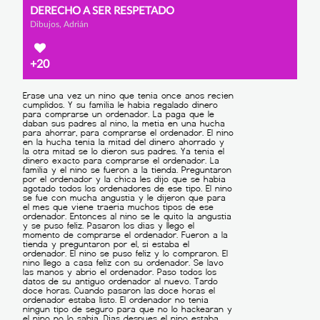
DERECHO A SER RESPETADO
Dibujos, Adrián
+20