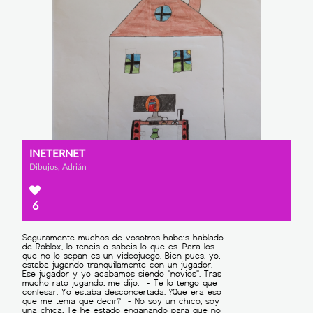
INETERNET
Dibujos, Adrián
6