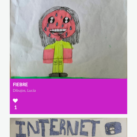
FIEBRE
Dibujos, Lucía
1