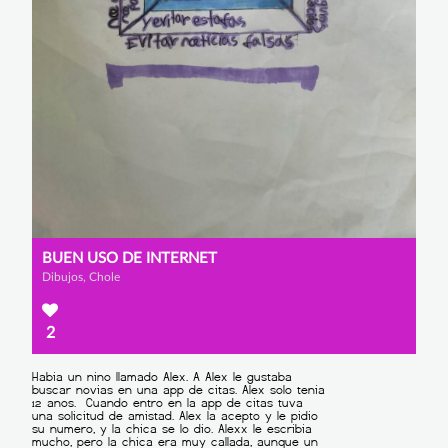
BUEN USO DE INTERNET
Dibujos, Chole
2