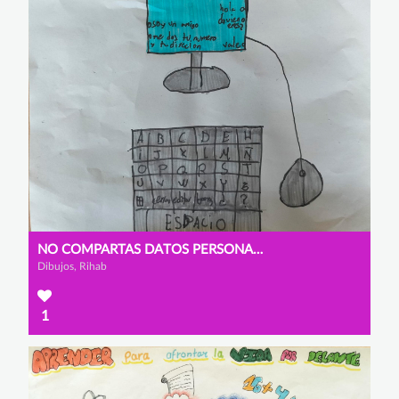
NO COMPARTAS DATOS PERSONALES
Dibujos, Rihab
1