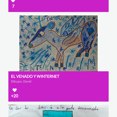
7
EL VENADO Y WINTERNET
Dibujos, David
+20