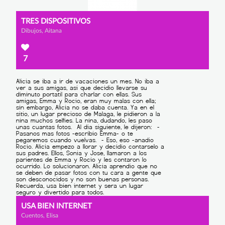
TRES DISPOSITIVOS
Dibujos, Aitana
7
USA BIEN INTERNET
Cuentos, Elisa