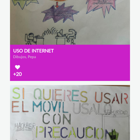
USO DE INTERNET
Dibujos, Pepa
+20