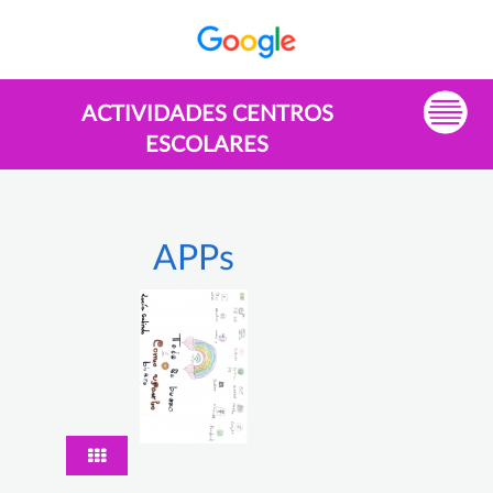
ACTIVIDADES CENTROS
ESCOLARES
APPs