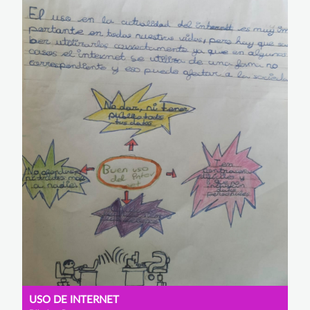
USO DE INTERNET