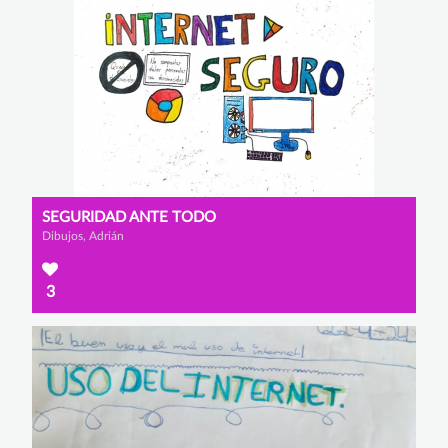
SEGURIDAD ANTE TODO
Dibujos, Adrián
3