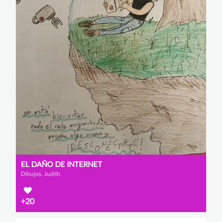
EL DAÑO DE INTERNET
Dibujos, Judith
+20