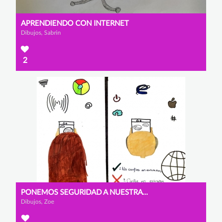
APRENDIENDO CON INTERNET
Dibujos, Sabrin
2
PONEMOS SEGURIDAD A NUESTRA VIDA
Dibujos, Zoe