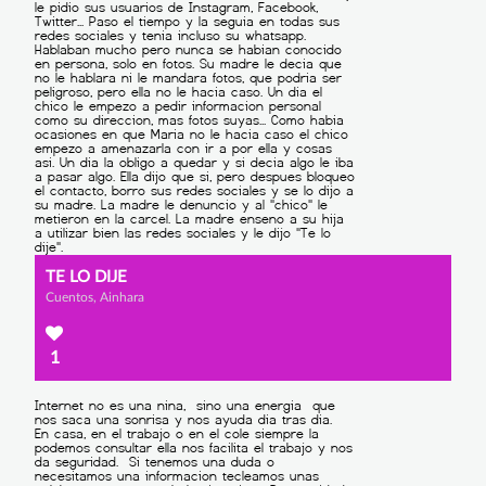
TE LO DIJE
Cuentos, Ainhara
1