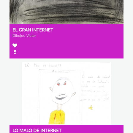
EL GRAN INTERNET
Dibujos, Victor
5
LO MALO DE INTERNET