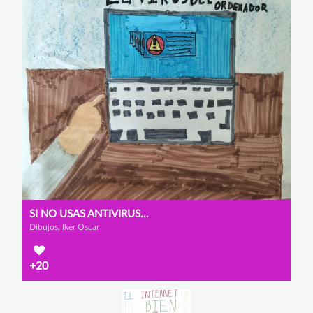
SI NO USAS ANTIVIRUS...
Dibujos, Iker Oscar
+20