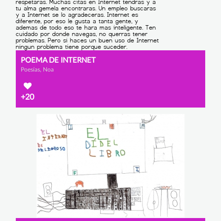
POEMA DE INTERNET
Poesías, Noa
+20