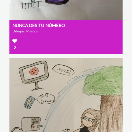
NUNCA DES TU NÚMERO
Dibujos, Marcos
2