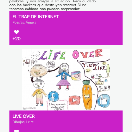
EL TRAP DE INTERNET
Poesías, Ángela
+20
LIVE OVER
Dibujos, Leire