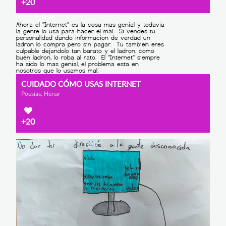
+20
CUIDADO CÓMO USAS INTERNET
Poesías, Henar
+20