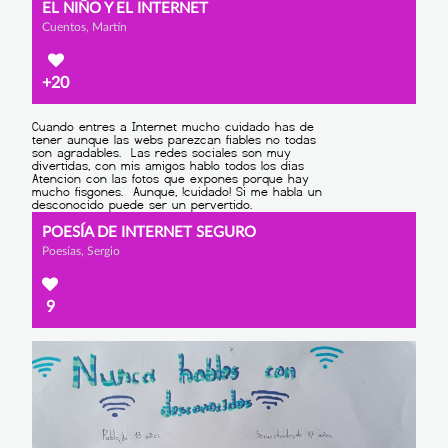
EL NIÑO Y EL INTERNET
Cuentos, Martín
+20
POESÍA DE INTERNET SEGURO
Poesías, Sergio
9