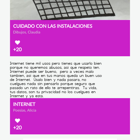
CUIDADO CON LAS INSTALACIONES
Dibujos, Claudia
+20
INTERNET
Poesías, Alicia
+20