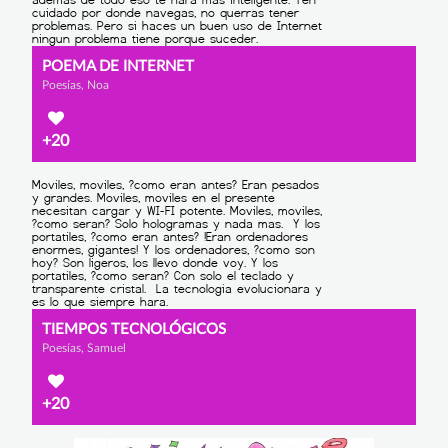
POEMA DE INTERNET
Poesías, Noa
+20
TIEMPOS TECNOLÓGICOS
Poesías, Samuel
+20