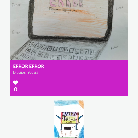
ERROR ERROR
Dibujos, Yousra
0