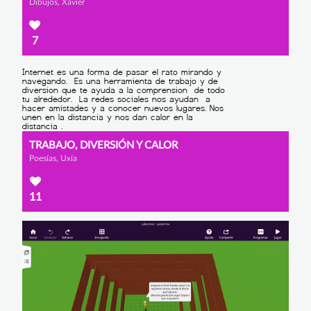
Dibujos, Xavier
7
TRABAJO, DIVERSIÓN Y CALOR
Poesías, Uxía
11