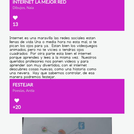
INTERNET LA MEJOR RED
Dibujos, Naia
13
FESTEJAR
Poesías, Antía
+20