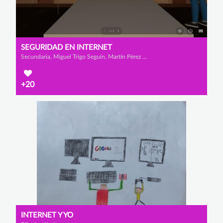
SEGURIDAD EN INTERNET
Secundaria, Miguel Trigo Seguín, Martín Pérez Domínguez y Iago Caneda Borrajo
+20
INTERNET Y YO