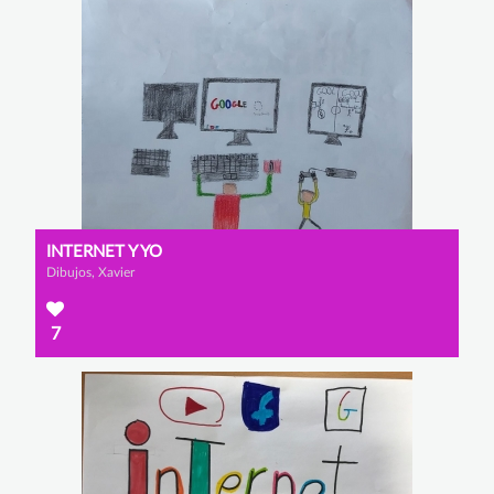
INTERNET Y YO
Dibujos, Xavier
7