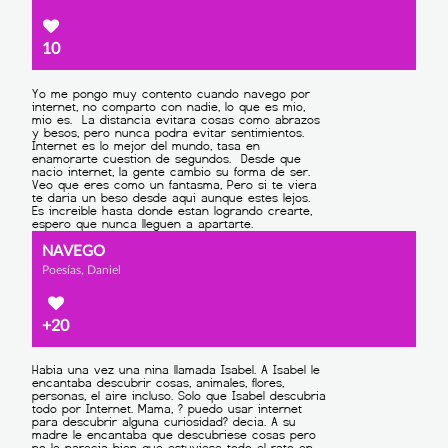
10
NAVEGO
Poesías, Daniel
+20