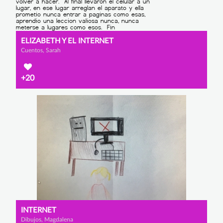
ELIZABETH Y EL INTERNET
Cuentos, Sarah
+20
INTERNET
Dibujos, Magdalena