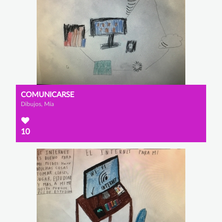
COMUNICARSE
Dibujos, Mía
10