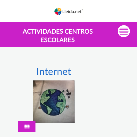
ACTIVIDADES CENTROS
ESCOLARES
Internet