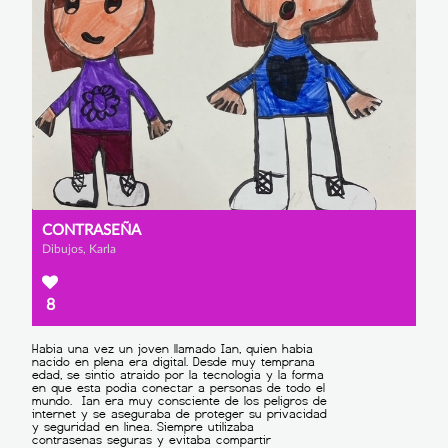
CONTRASEÑA
Dibujos, Karla
8