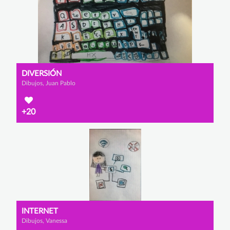
DIVERSIÓN
Dibujos, Juan Pablo
+20
INTERNET
Dibujos, Vanessa