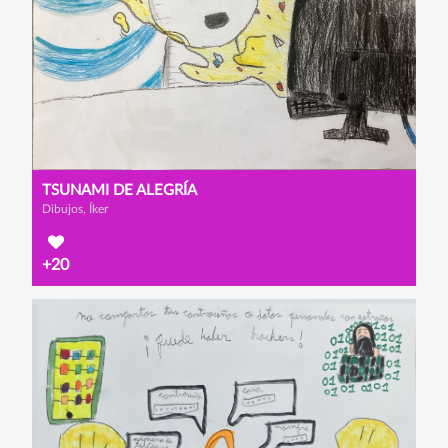
TSUNAMI DE ALEGRÍA
Dibujos, Íker
+20