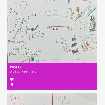
PASOS
Dibujos, Maximiliano
8