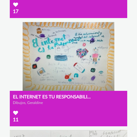
17
EL INTERNET ES TU RESPONSABILIDAD
Dibujos, Geraldine
11