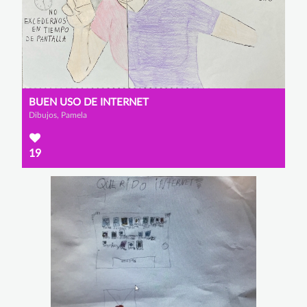
BUEN USO DE INTERNET
Dibujos, Pamela
19