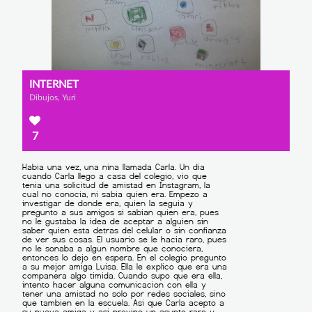
INTERNET
Dibujos, Yuri
7