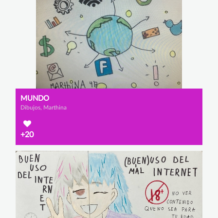
MUNDO
Dibujos, Marthina
+20