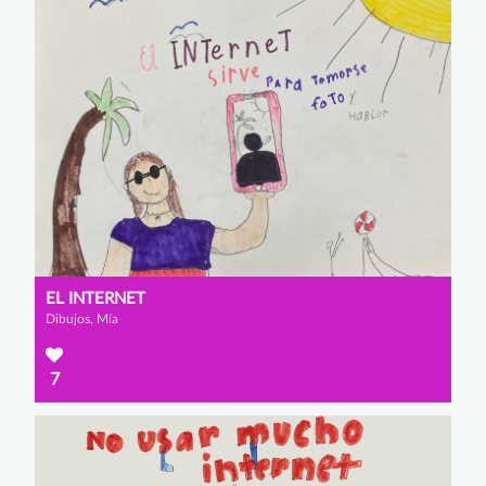
EL INTERNET
Dibujos, Mía
7