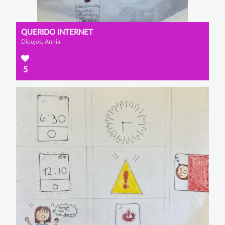
QUERIDO INTERNET
Dibujos, Annia
5