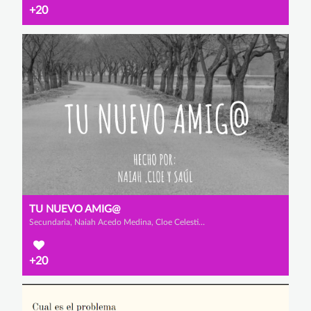
+20
TU NUEVO AMIG@
Secundaria, Naiah Acedo Medina, Cloe Celestino de la Cruz Cobo de Guzmán y Saúl Muñoz Seoane
+20