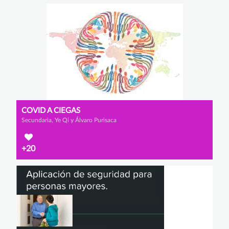
COVID A CIEGAS
Secundaria, Ye Qi y Álvaro Purisaca
+20