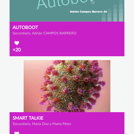
AUTOBOOT
Secundaria, Adrián CAMPOS BARRERO
+20
SMART TALKIE
Secundaria, María Díaz y Marta Pérez