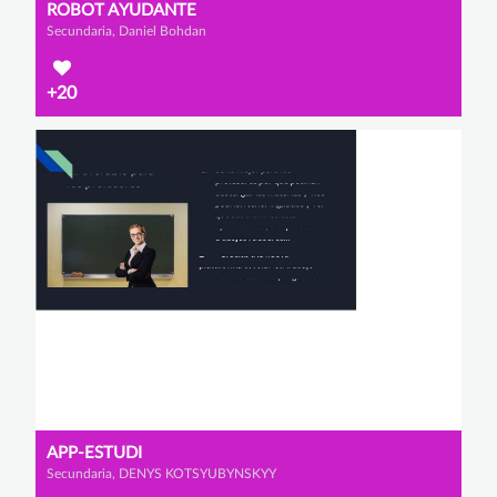
ROBOT AYUDANTE
Secundaria, Daniel Bohdan
+20
APP-ESTUDI
Secundaria, DENYS KOTSYUBYNSKYY