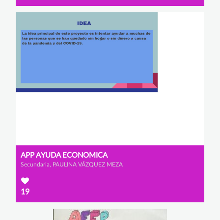
APP AYUDA ECONOMICA
Secundaria, PAULINA VÁZQUEZ MEZA
19