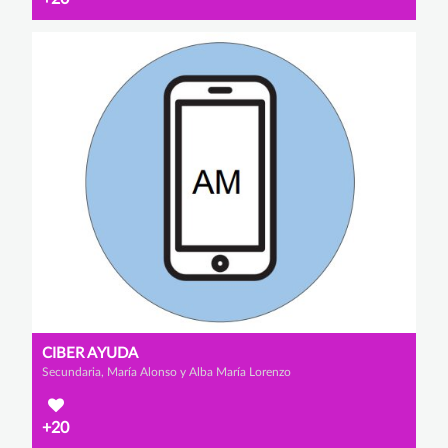
CIBER AYUDA
Secundaria, María Alonso y Alba María Lorenzo
+20