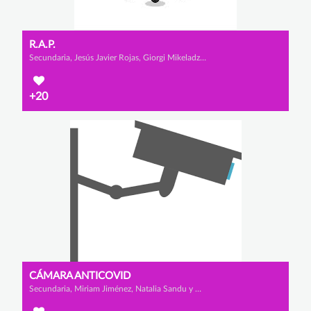
R.A.P.
Secundaria, Jesús Javier Rojas, Giorgi Mikeladze y Alejandro Rivas
+20
CÁMARA ANTICOVID
Secundaria, Miriam Jiménez, Natalia Sandu y María Vélez