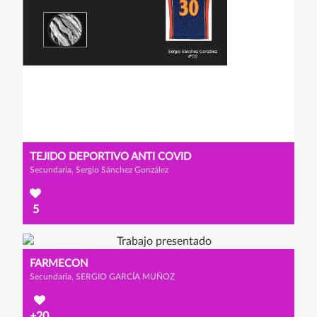
TEJIDO DEPORTIVO ANTI COVID
Secundaria, Sergio Sánchez González
5
FARMECON
Secundaria, SERGIO GARCÍA MUÑOZ
+20