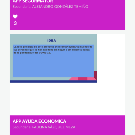
APP SEGURMAYOR
Secundaria, ALEJANDRO GONZÁLEZ TEMIÑO
3
APP AYUDA ECONOMICA
Secundaria, PAULINA VÁZQUEZ MEZA