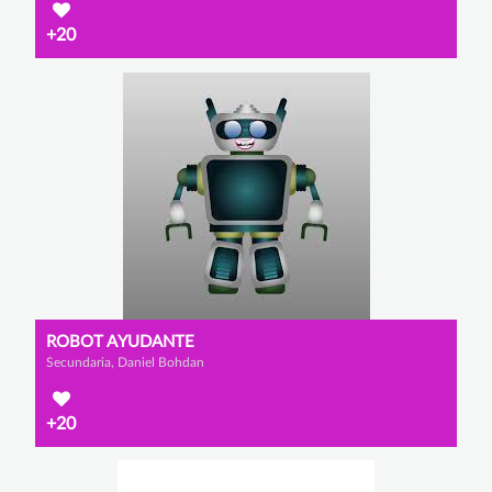
+20
ROBOT AYUDANTE
Secundaria, Daniel Bohdan
+20