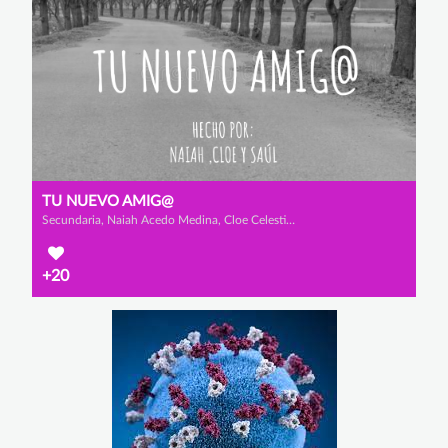
TU NUEVO AMIG@
Secundaria, Naiah Acedo Medina, Cloe Celestino de la Cruz Cobo de Guzmán y Saúl Muñoz Seoane
+20