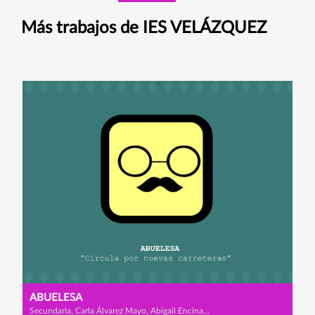
Más trabajos de IES VELÁZQUEZ
ABUELESA
Secundaria, Carla Álvarez Mayo, Abigail Encinas Serrano y Lucía García del Prado