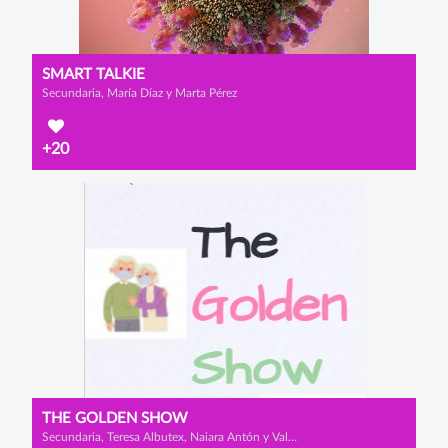
SMART TALKIE
Secundaria, María Díaz y Marta Pérez
+20
THE GOLDEN SHOW
Secundaria, Teresa Albutex, Naiara Antón y Valeria Cano