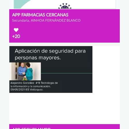
APP FARMACIAS CERCANAS
Secundaria, AINHOA FERNÁNDEZ BLANCO
+20