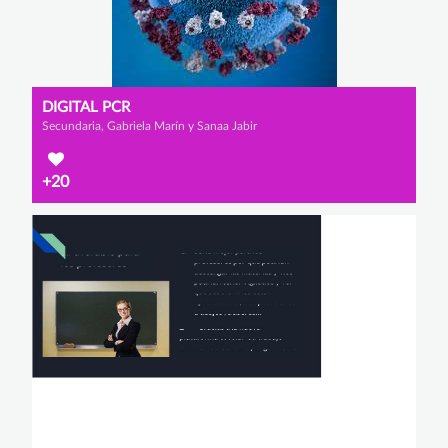
DIGITAL PCR
Secundaria, Gabriela Marín y Sanaa Jabir
+20