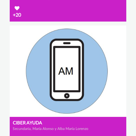
+20
CIBER AYUDA
Secundaria, María Alonso y Alba María Lorenzo