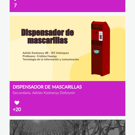
7
DISPENSADOR DE MASCARILLAS
Secundaria, Adrián Kashanyy Dobrynin
+20