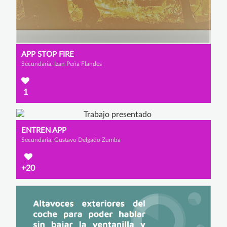
APP STOP FIRE
Secundaria, Izan Peña Flandes
1
ENTREN APP
Secundaria, Gustavo Delgado Zumba
+20