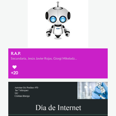
R.A.P.
Secundaria, Jesús Javier Rojas, Giorgi Mikeladze y Alejandro Rivas
+20