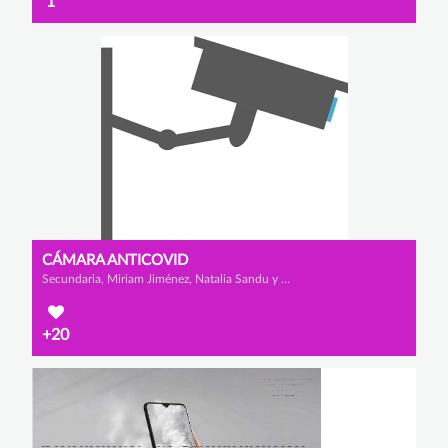
1
CÁMARA ANTICOVID
Secundaria, Miriam Jiménez, Natalia Sandu y María Vélez
+20