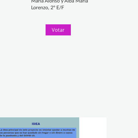
María Alonso y Alba María
Lorenzo, 2º E/F
Votar