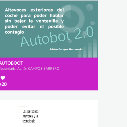
AUTOBOOT
Secundaria, Adrián CAMPOS BARRERO
+20