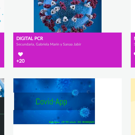
DIGITAL PCR
Secundaria, Gabriela Marín y Sanaa Jabir
+20