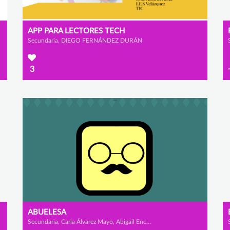
APP PARA LECTORES TECH
Secundaria, DIEGO FERNÁNDEZ DURÁN
3
ABUELESA
Secundaria, Carla Álvarez Mayo, Abigail Encinas Serrano y Lucía García del Prado