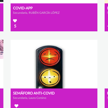
COVID-APP
Secundaria, RUBÉN GARCÍA LÓPEZ
5
SEMÁFORO ANTI-COVID
Secundaria, Laura Corsino