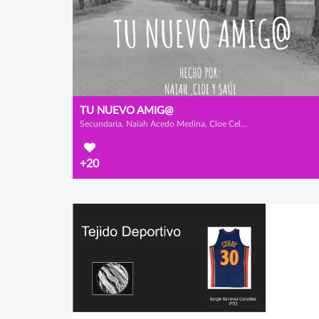
TU NUEVO AMIG@
Secundaria, Naiah Acedo Medina, Cloe Celestino de la Cruz Cobo de Guzmán y Saúl Muñoz Seoane
+20