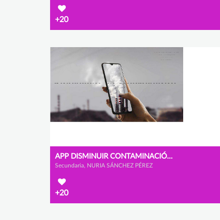
+20
APP DISMINUIR CONTAMINACIÓN COVID
Secundaria, NURIA SÁNCHEZ PÉREZ
+20