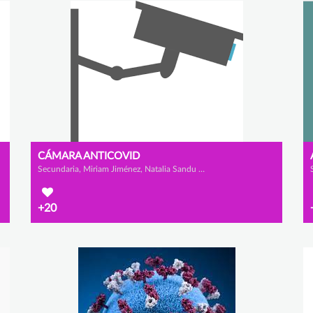
CÁMARA ANTICOVID
Secundaria, Miriam Jiménez, Natalia Sandu y María Vélez
+20