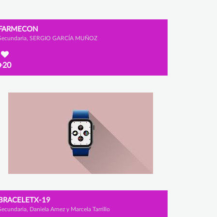
FARMECON
Secundaria, SERGIO GARCÍA MUÑOZ
+20
BRACELETX-19
Secundaria, Daniela Arnez y Marcela Tarrillo