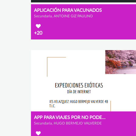
APLICACIÓN PARA VACUNADOS
Secundaria, ANTOINE GIZ PAULINO
+20
APP PARA VIAJES POR NO PODER DESPLAZARSE POR EL COVID
Secundaria, HUGO BERMEJO VALVERDE