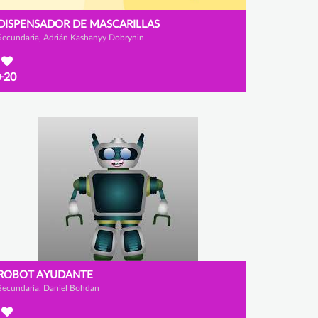
DISPENSADOR DE MASCARILLAS
Secundaria, Adrián Kashanyy Dobrynin
+20
ROBOT AYUDANTE
Secundaria, Daniel Bohdan