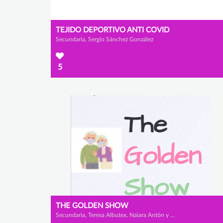
TEJIDO DEPORTIVO ANTI COVID
Secundaria, Sergio Sánchez González
5
THE GOLDEN SHOW
Secundaria, Teresa Albutex, Naiara Antón y Valeria Cano