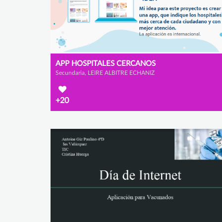
APP HOSPITALES CERCANOS
Secundaria, LEIRE ALBITRE ECHANIZ
+20