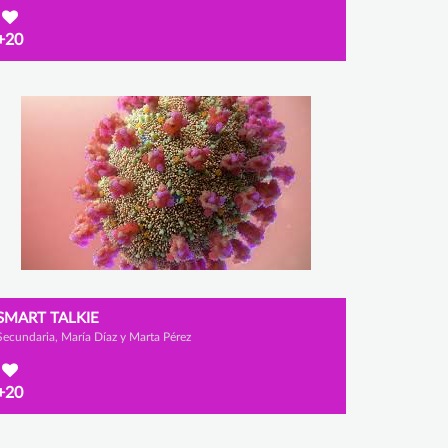
+20
SMART TALKIE
Secundaria, María Díaz y Marta Pérez
+20