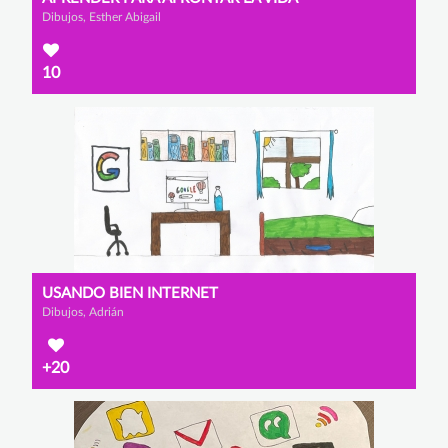
Dibujos, Esther Abigail
10
USANDO BIEN INTERNET
Dibujos, Adrián
+20