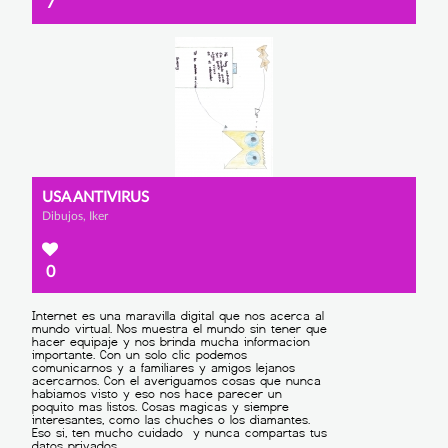
7
USA ANTIVIRUS
Dibujos, Iker
0