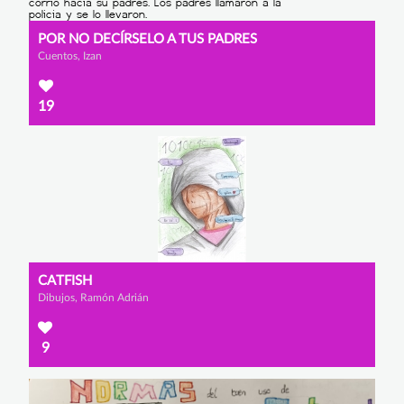
POR NO DECÍRSELO A TUS PADRES
Cuentos, Izan
19
CATFISH
Dibujos, Ramón Adrián
9