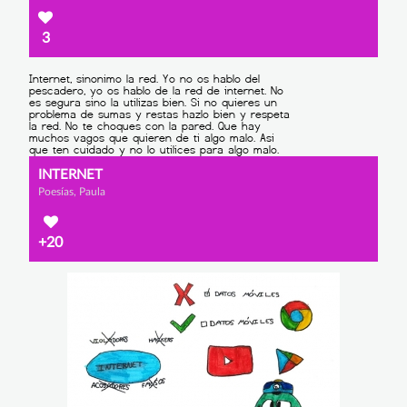
3
INTERNET
Poesías, Paula
+20