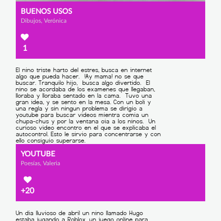
BUENOS USOS
Dibujos, Verónica
1
YOUTUBE
Poesías, Valeria
+20