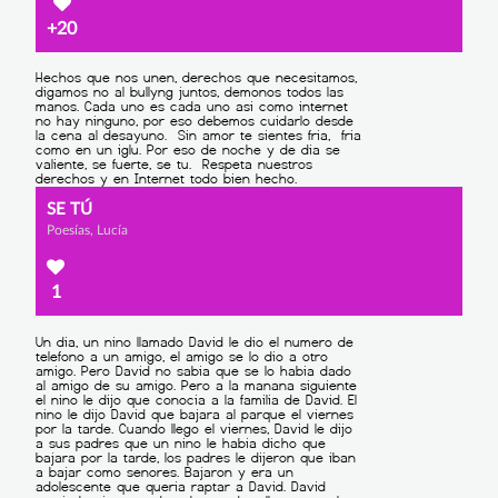
+20
SE TÚ
Poesías, Lucía
1