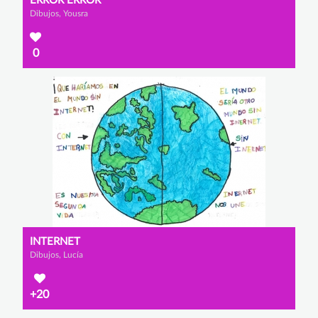
ERROR ERROR
Dibujos, Yousra
0
INTERNET
Dibujos, Lucía
+20