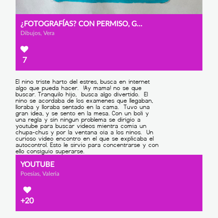
¿FOTOGRAFÍAS? CON PERMISO, GRACIAS
Dibujos, Vera
7
YOUTUBE
Poesías, Valeria
+20