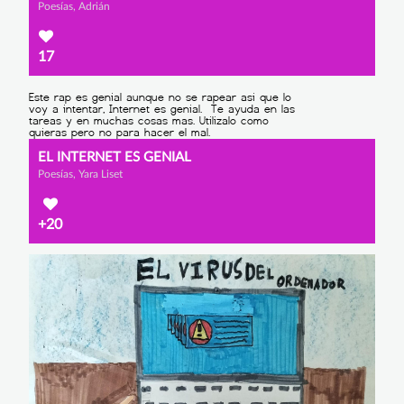
Poesías, Adrián
17
EL INTERNET ES GENIAL
Poesías, Yara Liset
+20