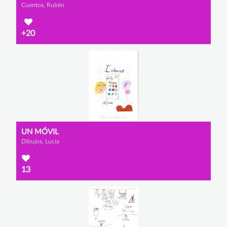
Cuentos, Rubén
+20
UN MÓVIL
Dibujos, Lucía
13