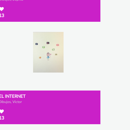
13
EL INTERNET
Dibujos, Víctor
13