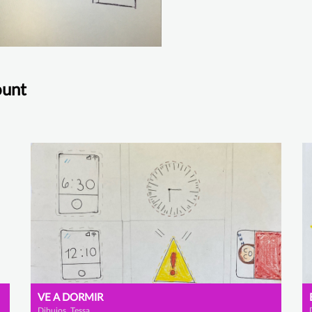
ount
VE A DORMIR
Dibujos, Tessa