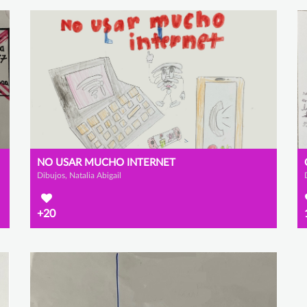
NO USAR MUCHO INTERNET
Dibujos, Natalia Abigail
+20