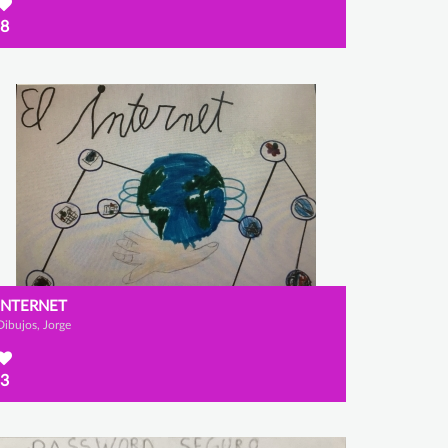
8
INTERNET
Dibujos, Jorge
3