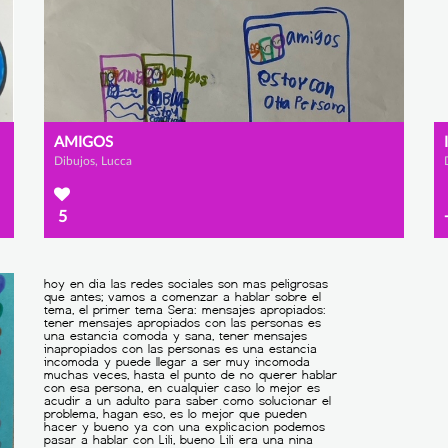
AMIGOS
Dibujos, Lucca
5