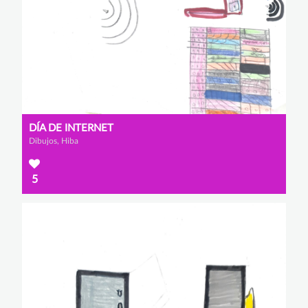
DÍA DE INTERNET
Dibujos, Hiba
5