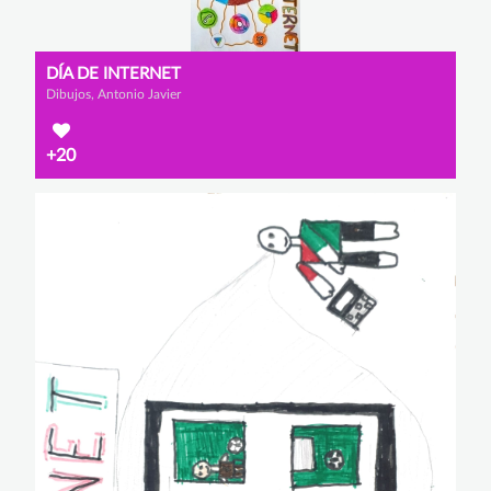
DÍA DE INTERNET
Dibujos, Antonio Javier
+20