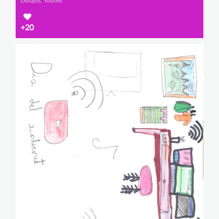
Dibujos, Younes
+20