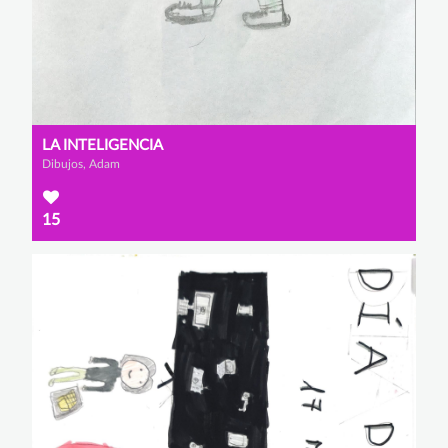
LA INTELIGENCIA
Dibujos, Adam
15