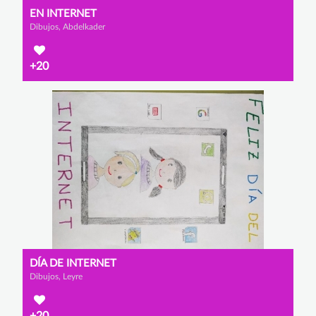
EN INTERNET
Dibujos, Abdelkader
+20
DÍA DE INTERNET
Dibujos, Leyre
+20