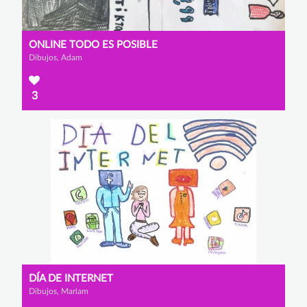
ONLINE TODO ES POSIBLE
Dibujos, Adam
3
DÍA DE INTERNET
Dibujos, Mariam