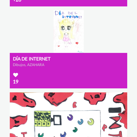
DÍA DE INTERNET
Dibujos, AZAHARA
19