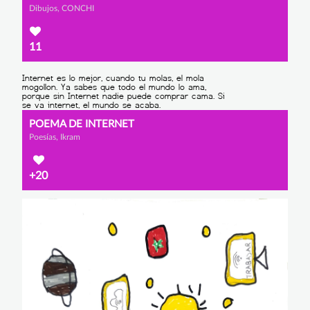
Dibujos, CONCHI
11
POEMA DE INTERNET
Poesías, Ikram
+20