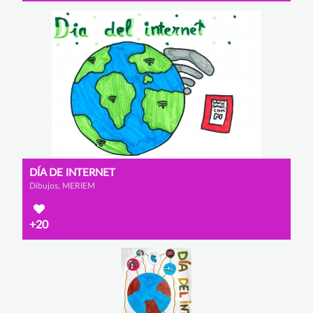
DÍA DE INTERNET
Dibujos, MERIEM
+20