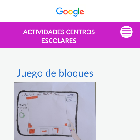
ACTIVIDADES CENTROS
ESCOLARES
Juego de bloques