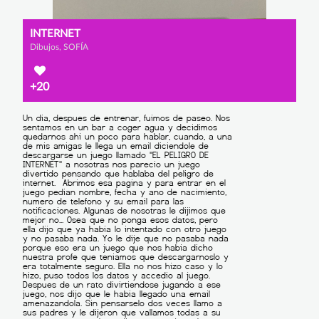
INTERNET
Dibujos, SOFÍA
+20