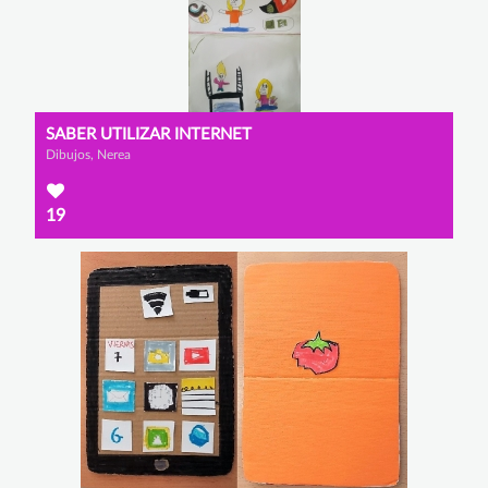
SABER UTILIZAR INTERNET
Dibujos, Nerea
19