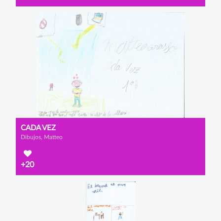
CADA VEZ
Dibujos, Matteo
+20