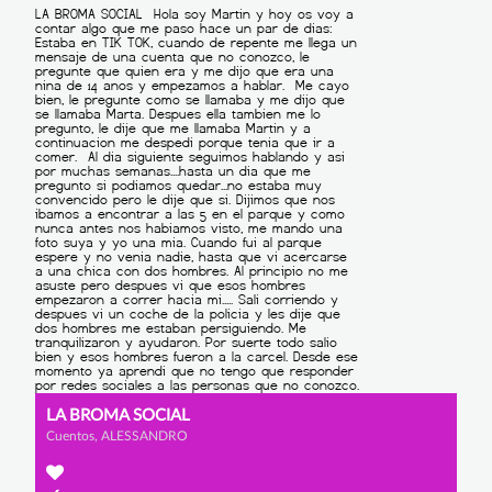
LA BROMA SOCIAL
Cuentos, ALESSANDRO