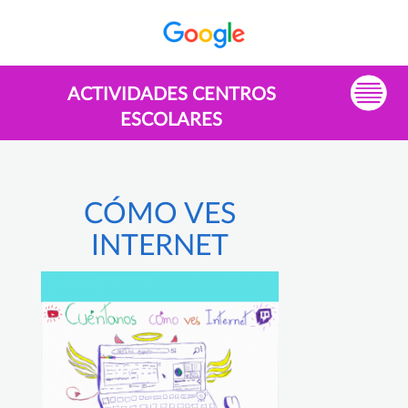
ACTIVIDADES CENTROS
ESCOLARES
CÓMO VES
INTERNET