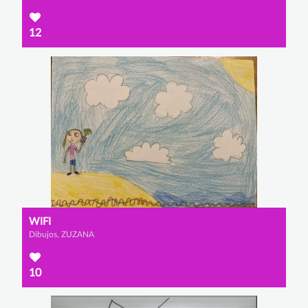
12
WIFI
Dibujos, ZUZANA
10