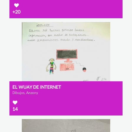
+20
EL WUAY DE INTERNET
Dibujos, Anzony
14