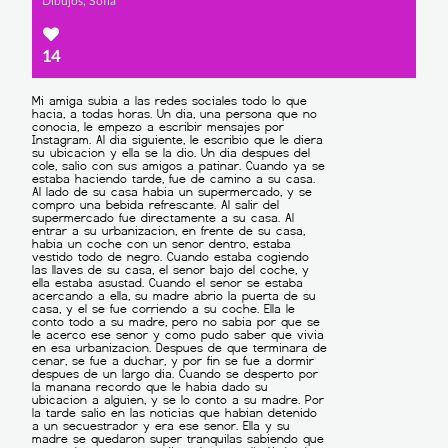
Dibujos, Sofía
14