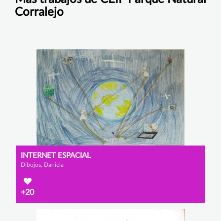
Corralejo
INTERNET ESPACIAL
Dibujos, Daniela
+20