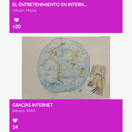
EL ENTRETENIMIENTO EN INTERNET
Dibujos, Haizea
+20
GRACIAS INTERNET
Dibujos, SARA
14