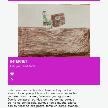
INTERNET
Dibujos, LORENZO
9