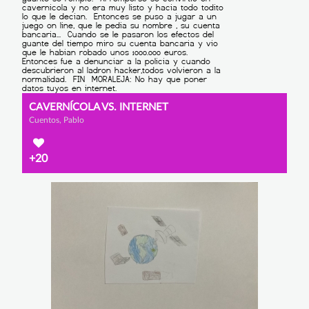
CAVERNÍCOLA VS. INTERNET
Cuentos, Pablo
+20