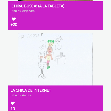
¡CHIRA, BUSCA! (A LA TABLETA)
Dibujos, Alejandro
+20
LA CHICA DE INTERNET
Dibujos, Andrea
13