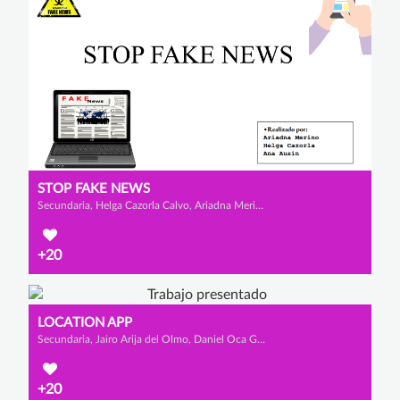
STOP FAKE NEWS
Secundaria, Helga Cazorla Calvo, Ariadna Merino García y Ana Ausín Ausín
+20
LOCATION APP
Secundaria, Jairo Arija del Olmo, Daniel Oca García y Daniel Tapia Tomé
+20