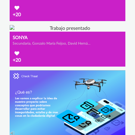
+20
SONYA
Secundaria, Gonzalo María Feijoo, David Hernáiz García y Unay Cantabrana Rodríguez
+20