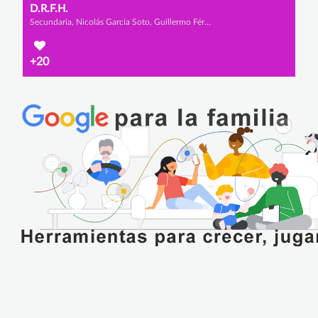
D.R.F.H.
Secundaria, Nicolás García Soto, Guillermo Férnandez García y Miguel Aguado Ceballos
+20