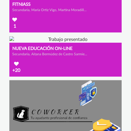
FITNIASS
Secundaria, María Ortiz Vigo, Martina Moradillo Diez y Iraia Villanueva López
1
NUEVA EDUCACIÓN ON-LINE
Secundaria, Aitana Bermúdez de Castro Sarmiento, Lucía Tajadura Herrero y Isabel Santidrián Crespo
+20