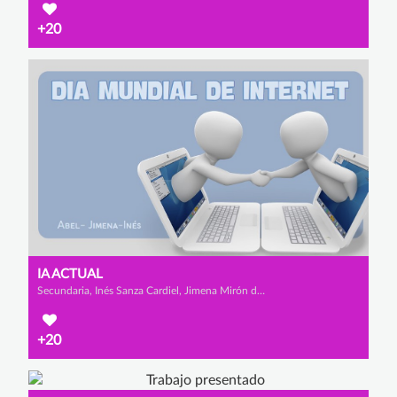
+20
IA ACTUAL
Secundaria, Inés Sanza Cardiel, Jimena Mirón de los Mozos y Abel Martínez Barriuso
+20