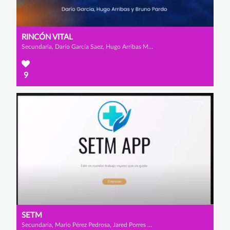
RINCÓN VITAL
Secundaria, Darío García Saez, Hugo Arribas Merinero y Bruno Pardo Sastre
9
SETM
Secundaria, Mario Pérez Pedrosa, Jared Porres Piñar y Miguel Alcalde Benito