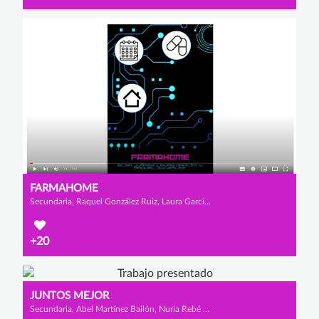
FARMAHOME
Secundaria, Raquel González Ruiz, Laura García Rodrigo y Elsa Juárez Espino
+20
JUNTOS MEJOR
Secundaria, Abel Martínez Bailón, Nuria Rebé Romo y Andrea Prado Gómez