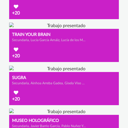
+20
TRAIN YOUR BRAIN
Secundaria, Lucía García Arnáiz, Lucía de los Mozos Ibáñez y Diana Murillo Arce
+20
SUGRA
Secundaria, Ainhoa Arreba Gadea, Gisela Viso Ramos y Gorka Villanueva López
+20
MUSEO HOLOGRÁFICO
Secundaria, Javier Barrio García, Pablo Nuñez Yudego y Álex Villaquirán Santamaría