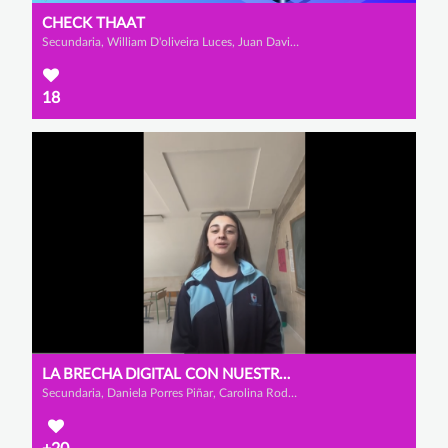
CHECK THAAT
Secundaria, William D'oliveira Luces, Juan David Hernández Toro y Andrea Vallejo Cornejo
18
LA BRECHA DIGITAL CON NUESTROS MAYORES
Secundaria, Daniela Porres Piñar, Carolina Rodríguez Arribas y Valeria López Martínez