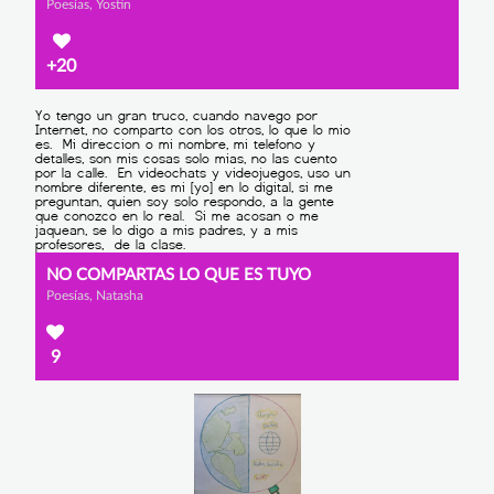
Poesías, Yostin
+20
NO COMPARTAS LO QUE ES TUYO
Poesías, Natasha
9