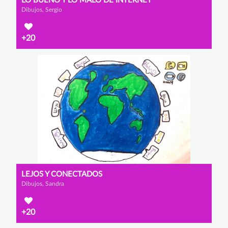
LO BUENO Y LO MALO DE INTERNET
Dibujos, Sergio
+20
LEJOS Y CONECTADOS
Dibujos, Sandra
+20