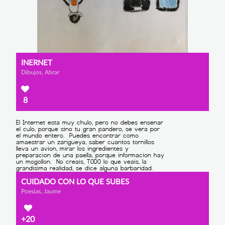
INERNET
Dibujos, Abrar
8
CUIDADO CON LO QUE SUBES
Poesías, Jaume
+20