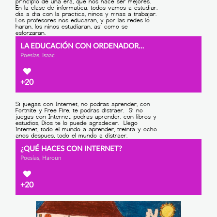
LA EDUCACIÓN CON ORDENADORES
Poesías, Isaac
+20
¿QUÉ HACES CON INTERNET?
Poesías, Haroun
+20