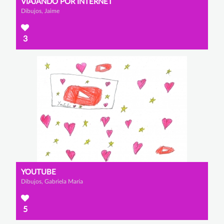
VIAJANDO POR INTERNET
Dibujos, Jaime
3
YOUTUBE
Dibujos, Gabriela María
5