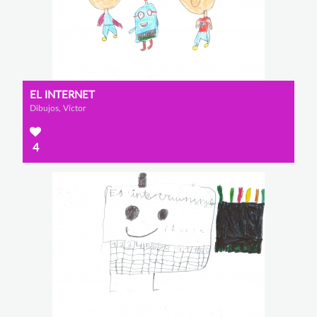
EL INTERNET
Dibujos, Víctor
4