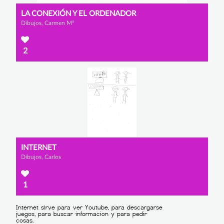
LA CONEXIÓN Y EL ORDENADOR
Dibujos, Carmen Mª
2
INTERNET
Dibujos, Carlos
1