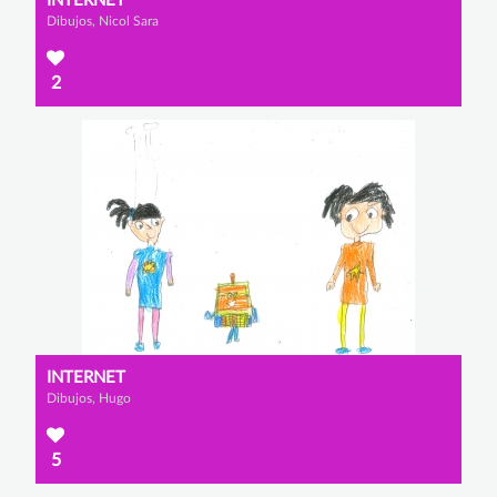
INTERNET
Dibujos, Nicol Sara
2
INTERNET
Dibujos, Hugo
5