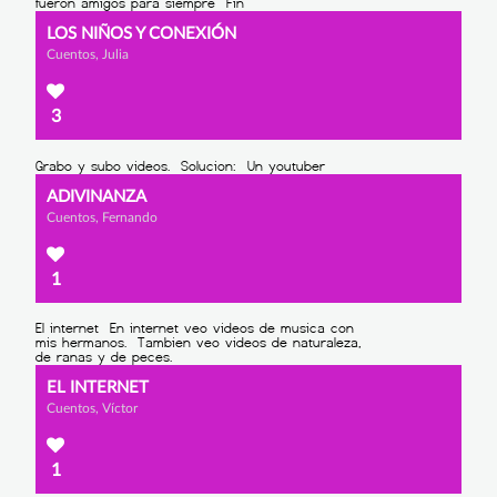
LOS NIÑOS Y CONEXIÓN
Cuentos, Julia
3
ADIVINANZA
Cuentos, Fernando
1
EL INTERNET
Cuentos, Víctor
1