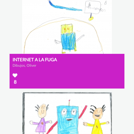
INTERNET A LA FUGA
Dibujos, Oliver
8