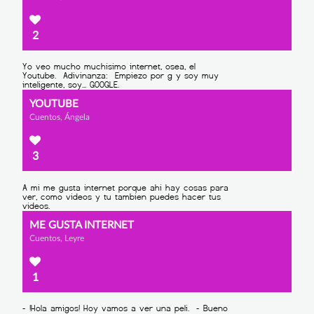
2
YOUTUBE
Cuentos, Ángela
3
ME GUSTA INTERNET
Cuentos, Leyre
1