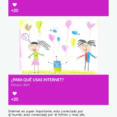
+20
¿PARA QUÉ USAS INTERNET?
Dibujos, Abril
+20