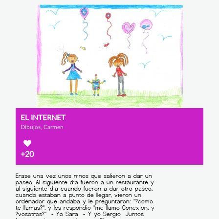
EL INTERNET
Dibujos, Carmen
+20