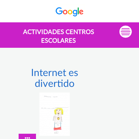
ACTIVIDADES CENTROS
ESCOLARES
Internet es
divertido