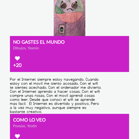
NO GASTES EL MUNDO
Dibujos, Yasmin
+20
COMO LO VEO
Poesías, Yostin