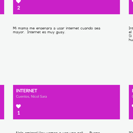
2
INTERNET
Cuentos, Nicol Sara
1