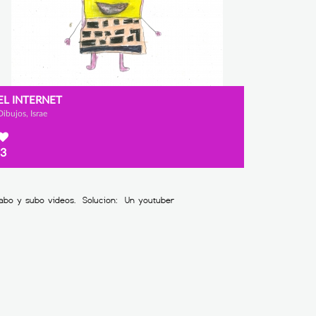
EL INTERNET
Dibujos, Israe
3