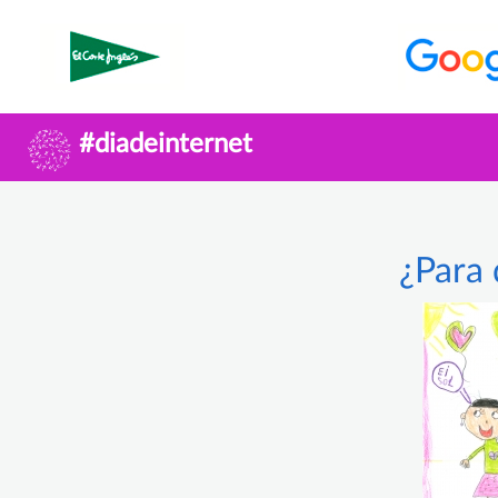
#diadeinternet
¿Para 