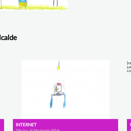
lcalde
INTERNET
Dibujos, Al Moatassim Billah