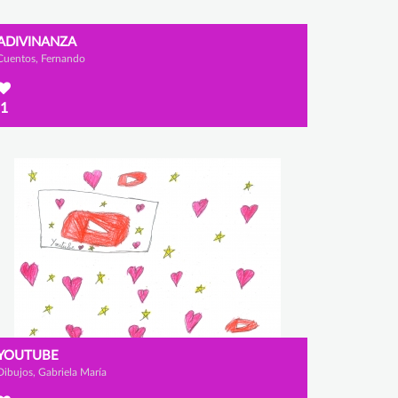
ADIVINANZA
Cuentos, Fernando
1
YOUTUBE
Dibujos, Gabriela María