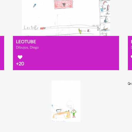
LEOTUBE
Dibujos, Diego
+20