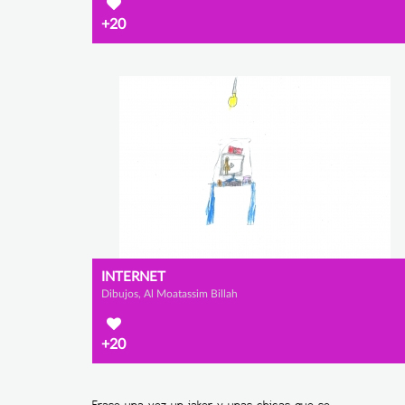
+20
INTERNET
Dibujos, Al Moatassim Billah
+20