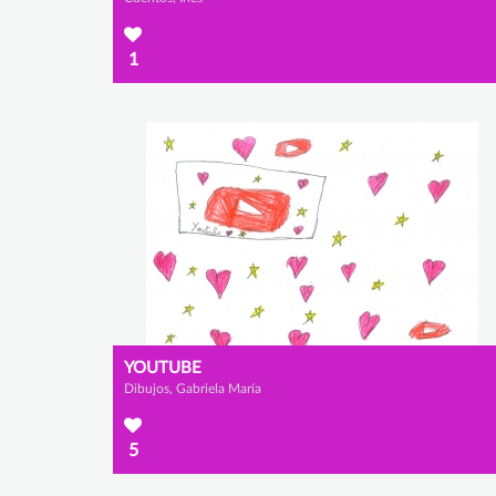
1
YOUTUBE
Dibujos, Gabriela María
5