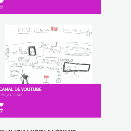
2
CANAL DE YOUTUBE
Dibujos, Oliver
7