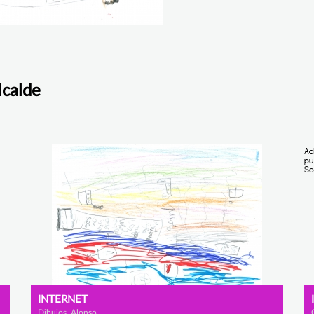
lcalde
INTERNET
Dibujos, Alonso