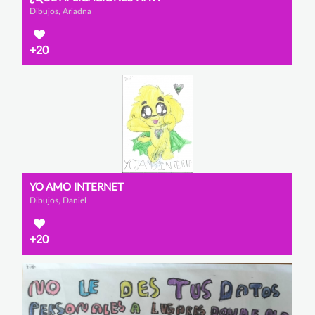
Dibujos, Ariadna
+20
YO AMO INTERNET
Dibujos, Daniel
+20