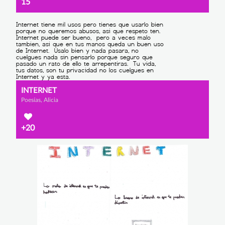
15
INTERNET
Poesías, Alicia
+20