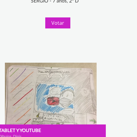
SERGIO - 7 años, 2º D
Votar
TABLET Y YOUTUBE
Dibujos, Dinis