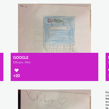
GOOGLE
Dibujos, Alba
+20