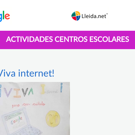
ACTIVIDADES CENTROS ESCOLARES
Viva internet!