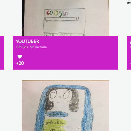
YOUTUBER
Dibujos, Mª Victoria
+20