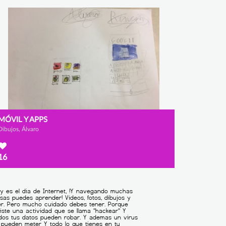
MÓVIL Y APPS
Dibujos, Álvaro
16