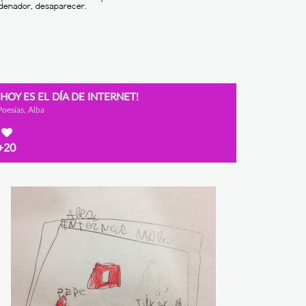
¡HOY ES EL DÍA DE INTERNET!
Poesías, Alba
+20