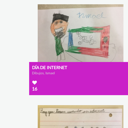
DÍA DE INTERNET
Dibujos, Ismael
16