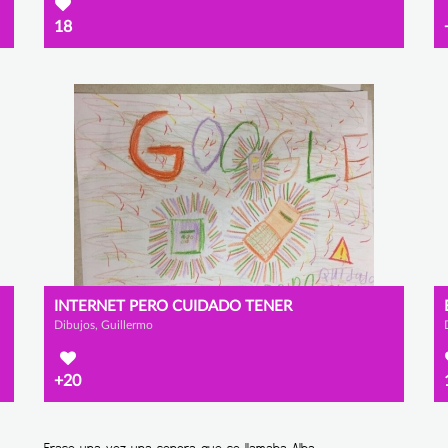
18
INTERNET PERO CUIDADO TENER
Dibujos, Guillermo
+20