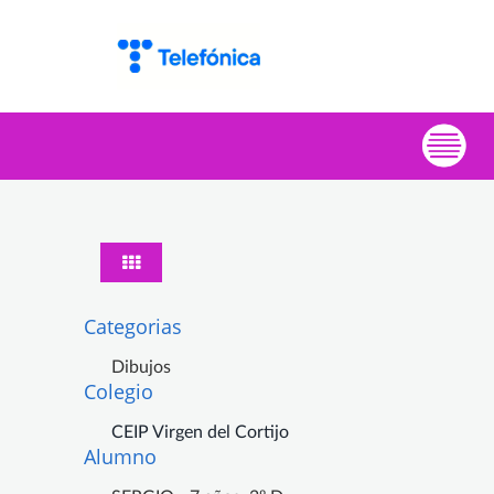
Categorias
Dibujos
Colegio
CEIP Virgen del Cortijo
Alumno