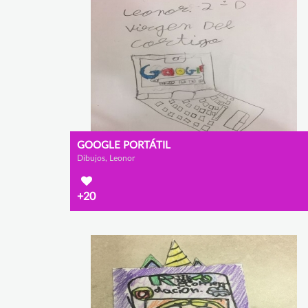
GOOGLE PORTÁTIL
Dibujos, Leonor
+20