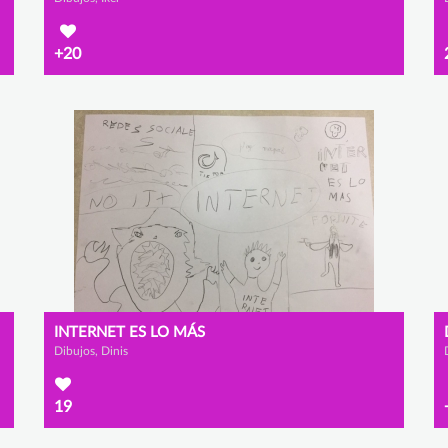
+20
INTERNET ES LO MÁS
Dibujos, Dinis
19