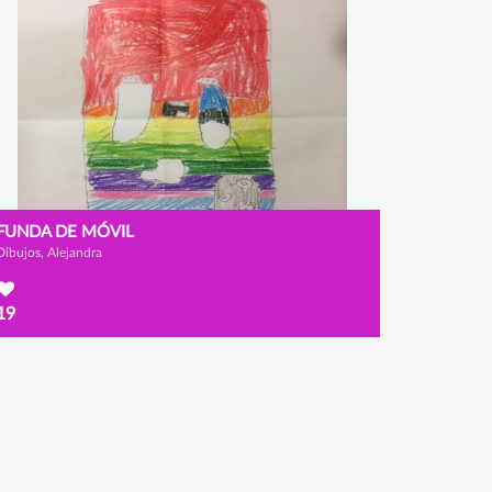
FUNDA DE MÓVIL
Dibujos, Alejandra
19