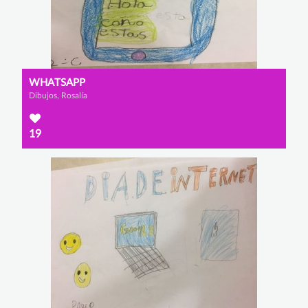
WHATSAPP
Dibujos, Rosalía
19