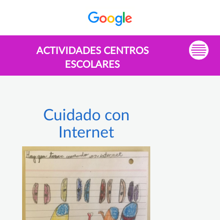
ACTIVIDADES CENTROS
ESCOLARES
Cuidado con
Internet