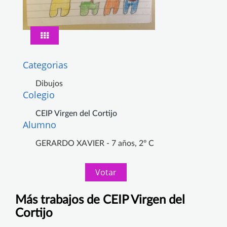
Categorias
Dibujos
Colegio
CEIP Virgen del Cortijo
Alumno
GERARDO XAVIER - 7 años, 2º C
Votar
Más trabajos de CEIP Virgen del
Cortijo