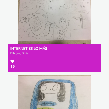
INTERNET ES LO MÁS
Dibujos, Dinis
19