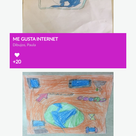
ME GUSTA INTERNET
Dibujos, Paula
+20