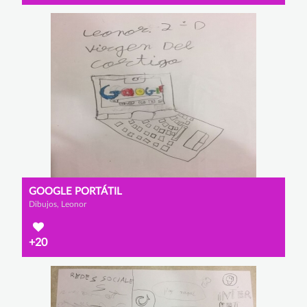
GOOGLE PORTÁTIL
Dibujos, Leonor
+20