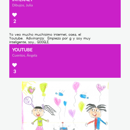
Dibujos, Julia
2
YOUTUBE
Cuentos, Ángela
3