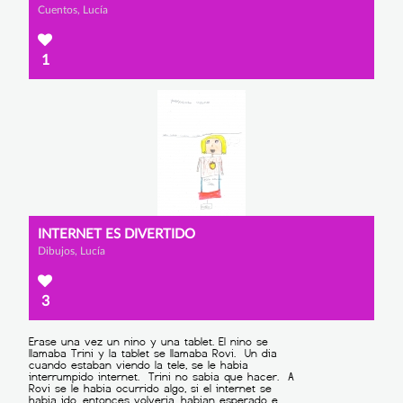
Cuentos, Lucía
1
INTERNET ES DIVERTIDO
Dibujos, Lucía
3