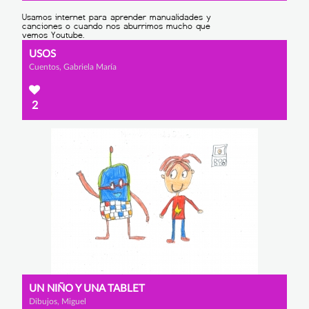
USOS
Cuentos, Gabriela María
2
UN NIÑO Y UNA TABLET
Dibujos, Miguel