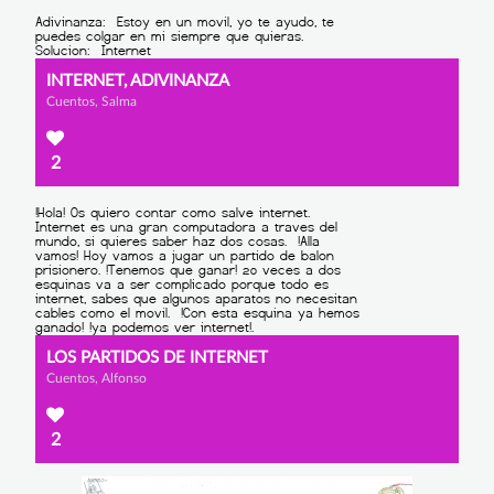
INTERNET, ADIVINANZA
Cuentos, Salma
2
LOS PARTIDOS DE INTERNET
Cuentos, Alfonso
2