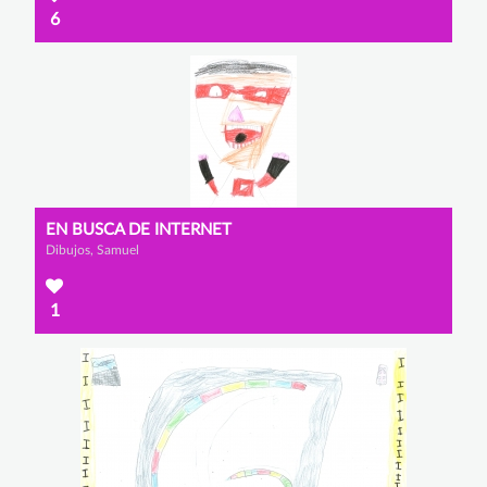
6
EN BUSCA DE INTERNET
Dibujos, Samuel
1