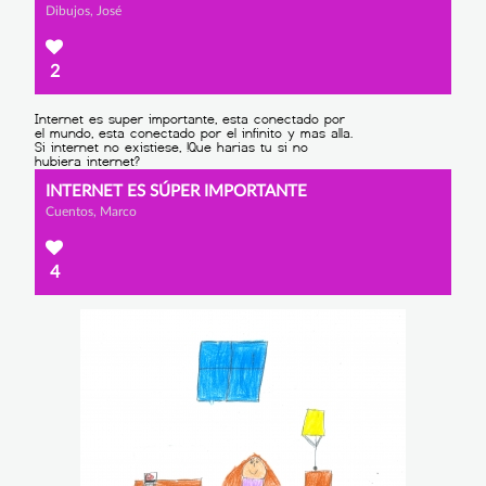
Dibujos, José
2
INTERNET ES SÚPER IMPORTANTE
Cuentos, Marco
4