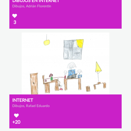
DIBUJOS EN INTERNET
Dibujos, Adrián Florentin
3
INTERNET
Dibujos, Rafael Eduardo
+20