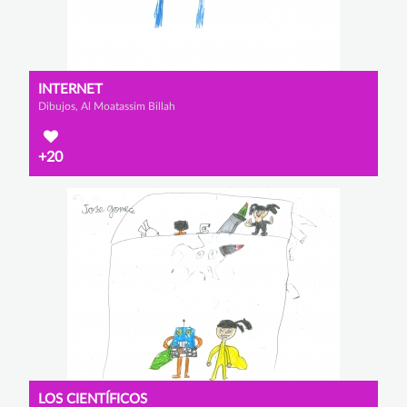
INTERNET
Dibujos, Al Moatassim Billah
+20
LOS CIENTÍFICOS