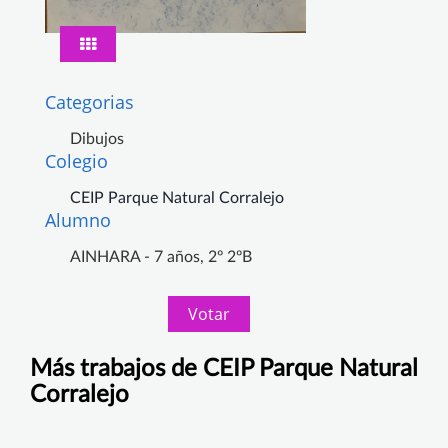
Categorias
Dibujos
Colegio
CEIP Parque Natural Corralejo
Alumno
AINHARA - 7 años, 2º 2ºB
Votar
Más trabajos de CEIP Parque Natural
Corralejo