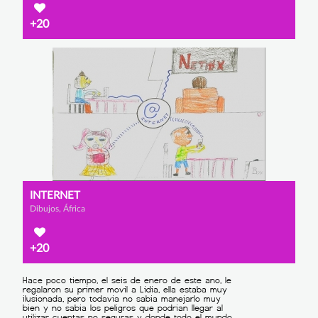
+20
INTERNET
Dibujos, África
+20