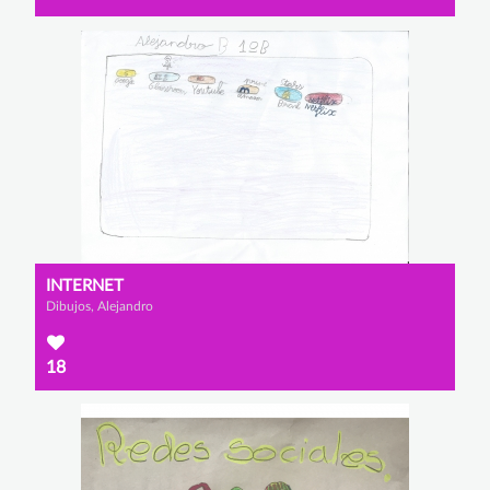
INTERNET
Dibujos, Alejandro
18