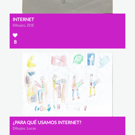
INTERNET
Dibujos, ZOE
8
¿PARA QUÉ USAMOS INTERNET?
Dibujos, Lucas