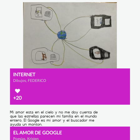
INTERNET
Dibujos, FEDERICO
+20
EL AMOR DE GOOGLE
Poesías, Kristen