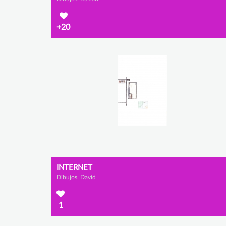
+20
INTERNET
Dibujos, David
1