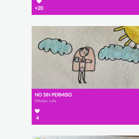
+20
NO SIN PERMISO
Dibujos, Lola
4