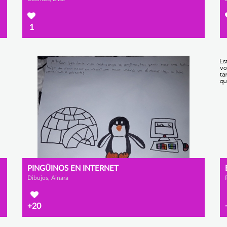
1
PINGÜINOS EN INTERNET
Dibujos, Ainara
+20