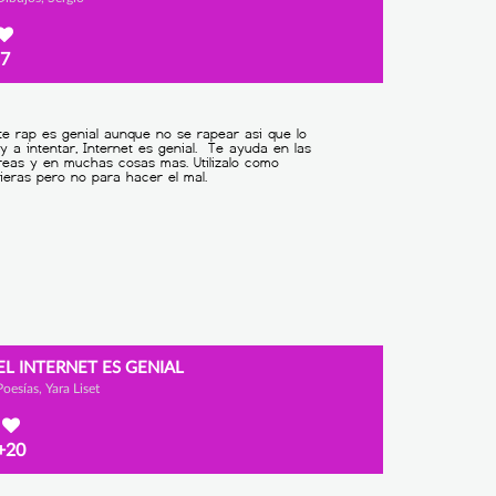
7
EL INTERNET ES GENIAL
Poesías, Yara Liset
+20