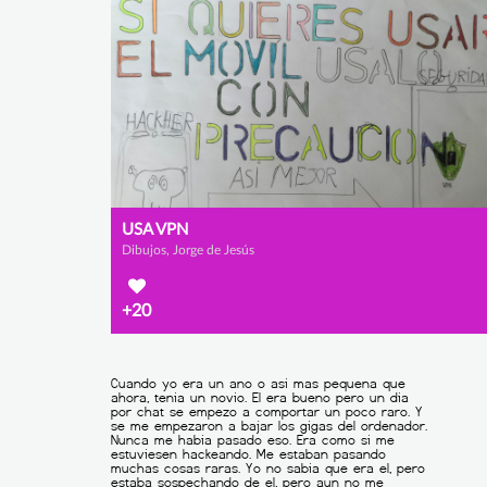
USA VPN
Dibujos, Jorge de Jesús
+20