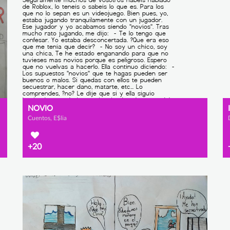
NOVIO
Cuentos, E$lia
+20