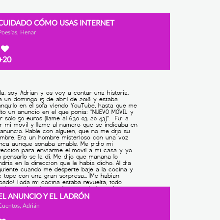
CUIDADO CÓMO USAS INTERNET
Poesías, Henar
+20
EL ANUNCIO Y EL LADRÓN
Cuentos, Adrián