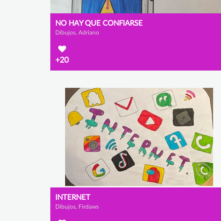
NO HAY QUE CONFIARSE
Dibujos, Adriano
+20
INTERNET
Dibujos, Firdaws