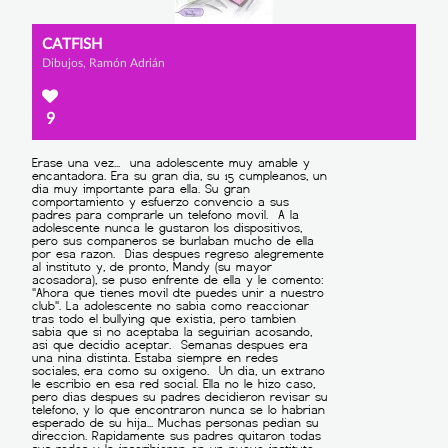
CATFISH
Dibujos, Ramón Adrián
9