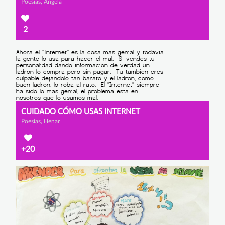
Poesías, Ángela
2
CUIDADO CÓMO USAS INTERNET
Poesías, Henar
+20