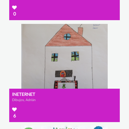
0
INETERNET
Dibujos, Adrián
6