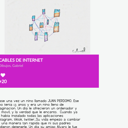
CABLES DE INTERNET
Dibujos, Gabriel
+20