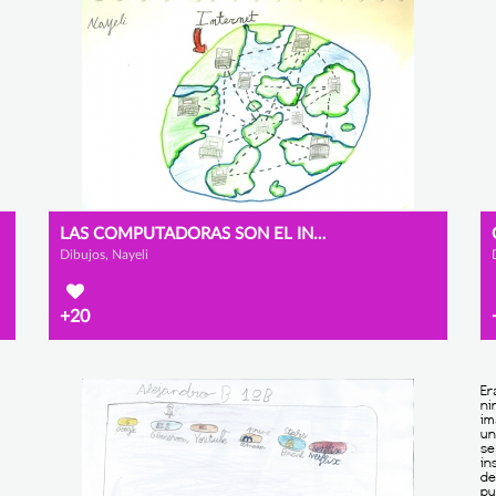
LAS COMPUTADORAS SON EL INTERNET
Dibujos, Nayeli
+20