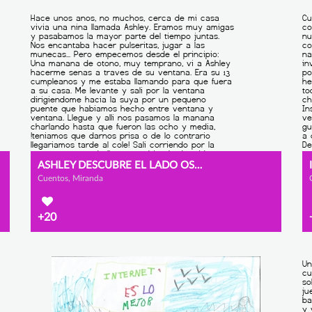
ASHLEY DESCUBRE EL LADO OSCURO DE INTERNET.
Cuentos, Miranda
+20