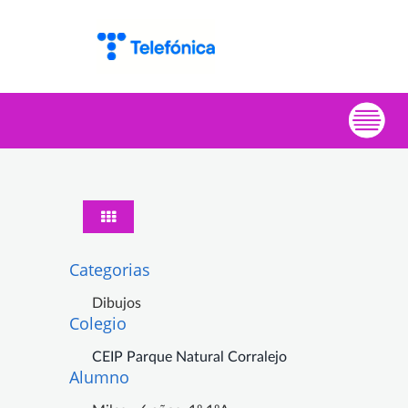
Categorias
Dibujos
Colegio
CEIP Parque Natural Corralejo
Alumno