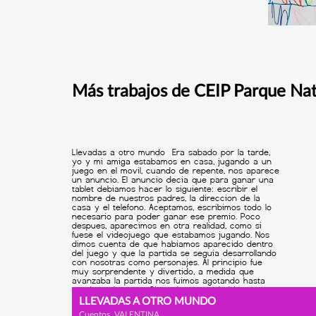
Más trabajos de CEIP Parque Nat
LLEVADAS A OTRO MUNDO
Cuentos, VALENTINA