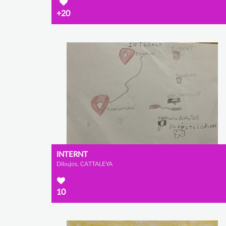
+20
INTERNT
Dibujos, CATTALEYA
10