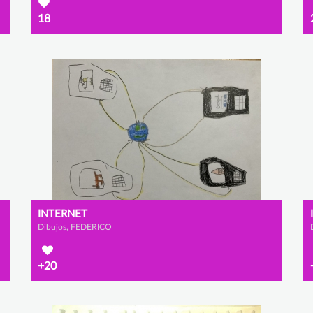
18
INTERNET
Dibujos, FEDERICO
+20