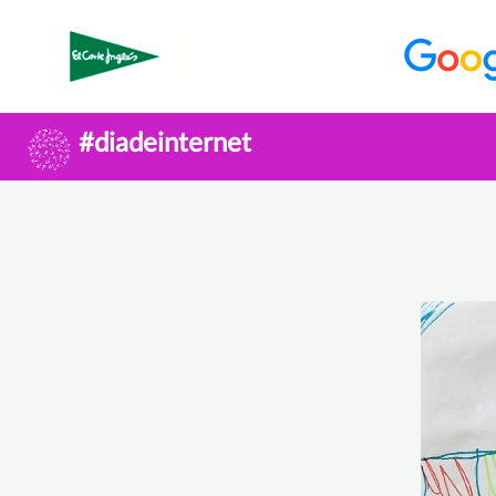
#diadeinternet