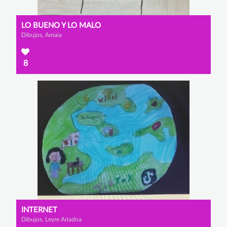
LO BUENO Y LO MALO
Dibujos, Amaia
8
INTERNET
Dibujos, Leyre Ariadna