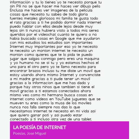
LA POESÍA DE INTERNET
Poesías, Jose Miguel