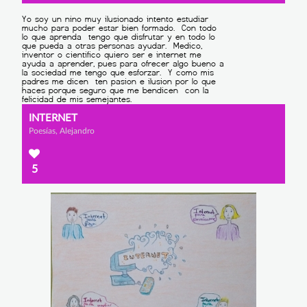
INTERNET
Poesías, Alejandro
5