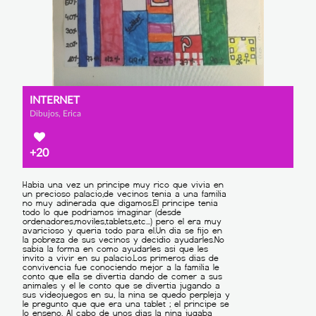
INTERNET
Dibujos, Erica
+20