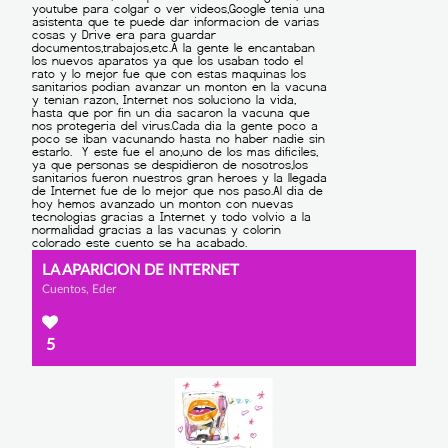
LA APARICION DE INTERNET
Cuentos, Eder
5