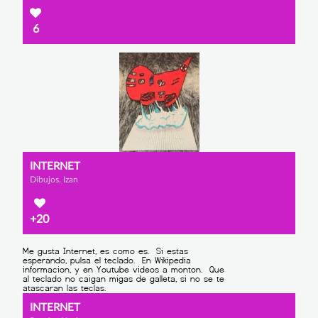
6
INTERNET
Dibujos, Izan
+20
INTERNET