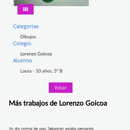
Categorias
Dibujos
Colegio
Lorenzo Goicoa
Alumno
Laura - 10 años, 5º B
Votar
Más trabajos de Lorenzo Goicoa