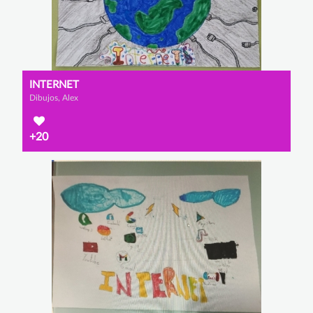
INTERNET
Dibujos, Alex
+20