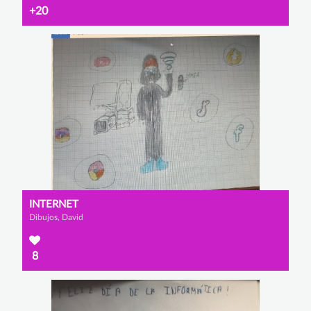
+20
INTERNET
Dibujos, David
8