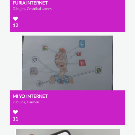
FURIA INTERNET
Dibujos, Cristóbal James
12
MI YO INTERNET
Dibujos, Carmen
11