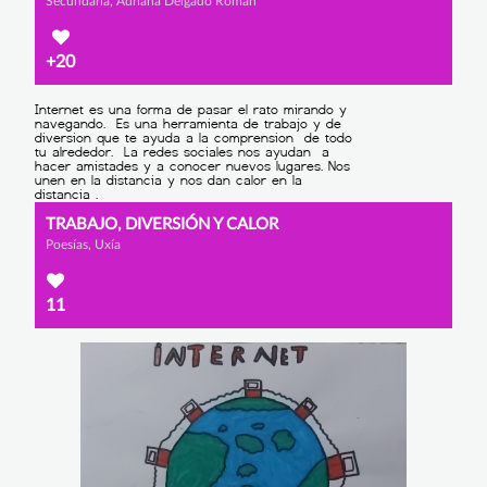
Secundaria, Adriana Delgado Román
+20
TRABAJO, DIVERSIÓN Y CALOR
Poesías, Uxía
11