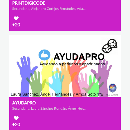
PRINTDIGICODE
Secundaria, Alejandro Cortijos Fernández, Adam Bzizou Lamharmel y Manuel Reverte Arce
+20
AYUDAPRO
Secundaria, Laura Sánchez Rondán, Ángel Hernández Asensio y Arhoa Soto Jordán
+20