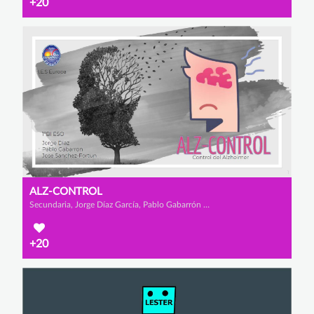
+20
ALZ-CONTROL
Secundaria, Jorge Díaz García, Pablo Gabarrón Hernández y José Sánchez Fortún
+20