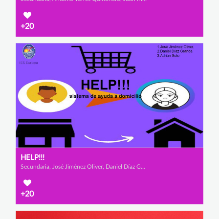
+20
HELP!!!
Secundaria, José Jiménez Oliver, Daniel Díaz Grande y Adrian Soto Hernández
+20