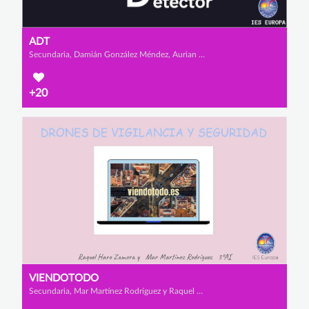
ADT
Secundaria, Damián González Méndez, Aurian Layeul y Sergio Galán Torres
+20
VIENDOTODO
Secundaria, Mar Martínez Rodríguez y Raquel Haro Zamora