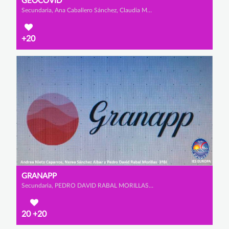
GEOCOVID
Secundaria, Ana Caballero Sánchez, Claudia Manzanera Asensio y Isabel Bravo Rodríguez
+20
GRANAPP
Secundaria, PEDRO DAVID RABAL MORILLAS, ANDREA NIETO CAPARROS y NEREA SÁNCHEZ AIBAR
20
+20