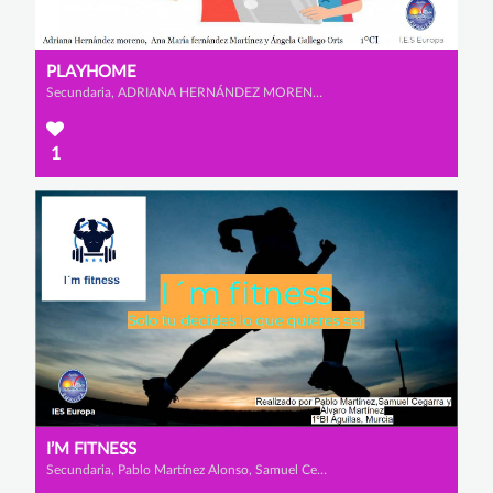
PLAYHOME
Secundaria, ADRIANA HERNÁNDEZ MORENO, ÁNGELA GALLEGO ORTS y ANA MARÍA FERNÁNDEZ MARTÍNEZ
1
I’M FITNESS
Secundaria, Pablo Martínez Alonso, Samuel Cegarrarra Vargas y Álvaro Martínez