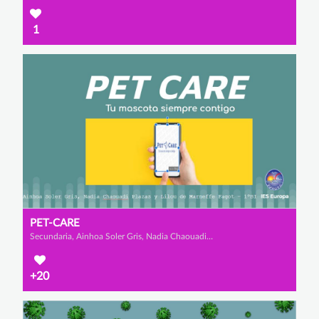
1
PET-CARE
Secundaria, Ainhoa Soler Gris, Nadia Chaouadi Plazas y Lilou de Marneffe Fagot
+20