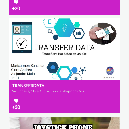
+20
TRANSFERDATA
Secundaria, Clara Andreu García, Alejandro Mula López y Mª Carmen Sánchez Escarabajal
+20