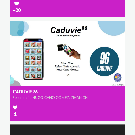
+20
CADUVIE96
Secundaria, HUGO CANO GÓMEZ, ZIHAN CHEN y RAFAEL YUSTE ACEVEDO
1