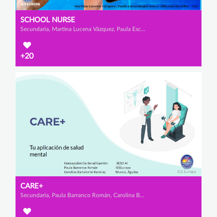
SCHOOL NURSE
Secundaria, Martina Lucena Vázquez, Paula Escarabajal Soto y Alba García Soler
+20
CARE+
Secundaria, Paula Barranco Román, Carolina Bartolomé Ramírez y Concepción Cardenal Gambin