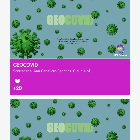
GEOCOVID
Secundaria, Ana Caballero Sánchez, Claudia Manzanera Asensio y Isabel Bravo Rodríguez
+20