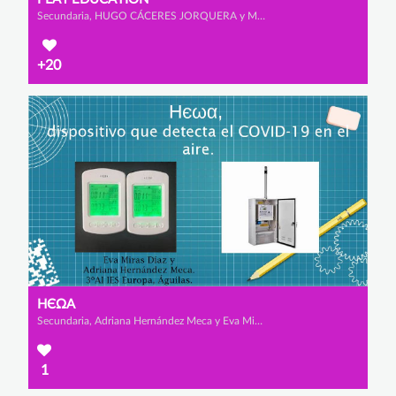
Secundaria, HUGO CÁCERES JORQUERA y MANUEL REVERTE VIÚDEZ
+20
НЄΩΑ
Secundaria, Adriana Hernández Meca y Eva Miras Díaz
1