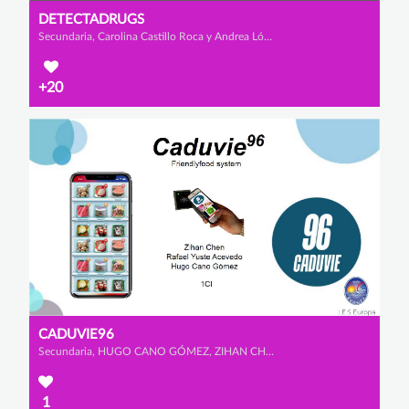
DETECTADRUGS
Secundaria, Carolina Castillo Roca y Andrea López Abellán
+20
CADUVIE96
Secundaria, HUGO CANO GÓMEZ, ZIHAN CHEN y RAFAEL YUSTE ACEVEDO
1