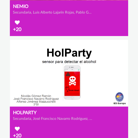
NEMIO
Secundaria, Luis Alberto Lajarín Rojas, Pablo Guillén Bravo y José David Martínez Alonso
+20
HOLPARTY
Secundaria, José Francisco Navarro Rodríguez, Nicolás Gómez Ramón y Alfonso Jiménez Mazzucchelli
+20