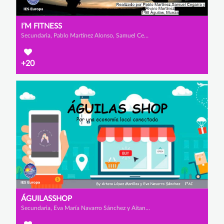
I’M FITNESS
Secundaria, Pablo Martínez Alonso, Samuel Cegarrarra Vargas y Álvaro Martínez
+20
ÁGUILASSHOP
Secundaria, Eva María Navarro Sánchez y Aitana López Morillas