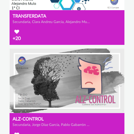
TRANSFERDATA
Secundaria, Clara Andreu García, Alejandro Mula López y Mª Carmen Sánchez Escarabajal
+20
ALZ-CONTROL
Secundaria, Jorge Díaz García, Pablo Gabarrón Hernández y José Sánchez Fortún