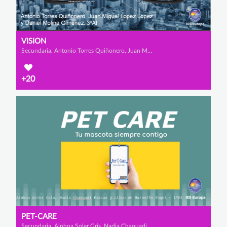
VISION
Secundaria, Antonio Torres Quiñonero, Juan Miguel López López y Daniel Molina Giménez
+20
PET-CARE
Secundaria, Ainhoa Soler Gris, Nadia Chaouadi Plazas y Lilou de Marneffe Fagot