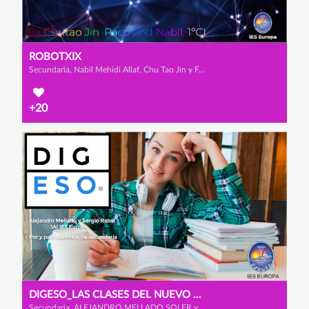
ROBOTXIX
Secundaria, Nabil Mehidi Allaf, Chu Tao Jin y Francisco Castro Martínez
+20
DIGESO_LAS CLASES DEL NUEVO MILENIO
Secundaria, ALEJANDRO MELLADO SOLER y SERGIO RABAL AYALA