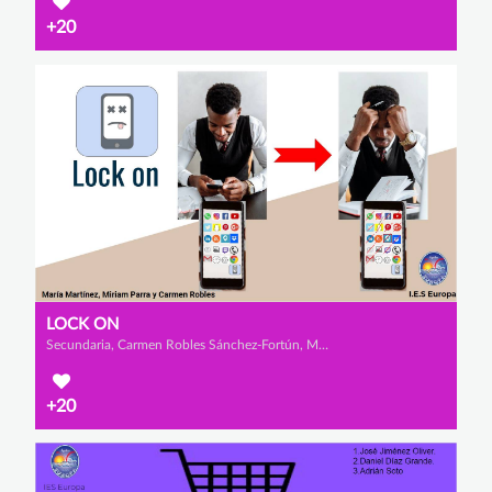
+20
LOCK ON
Secundaria, Carmen Robles Sánchez-Fortún, Miriam Parra Sánchez y María Martínez López
+20