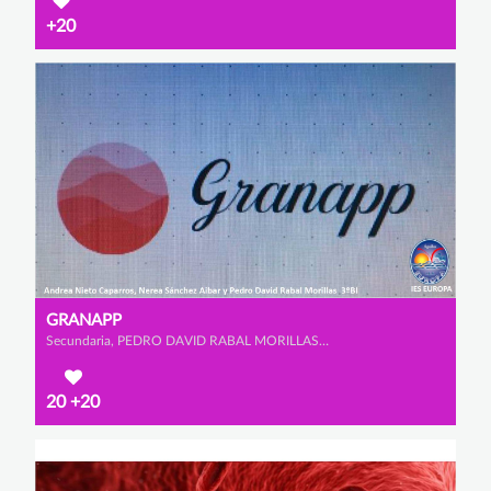
+20
GRANAPP
Secundaria, PEDRO DAVID RABAL MORILLAS, ANDREA NIETO CAPARROS y NEREA SÁNCHEZ AIBAR
20
+20