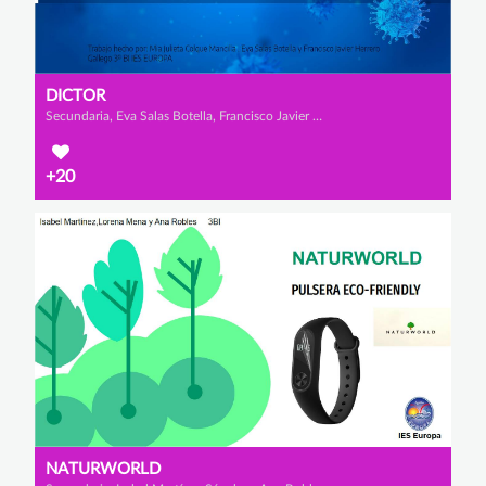
DICTOR
Secundaria, Eva Salas Botella, Francisco Javier Gallego Herrero y Mia Julieta Colque Mancilla
+20
NATURWORLD