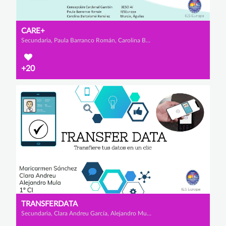
CARE+
Secundaria, Paula Barranco Román, Carolina Bartolomé Ramírez y Concepción Cardenal Gambin
+20
TRANSFERDATA
Secundaria, Clara Andreu García, Alejandro Mula López y Mª Carmen Sánchez Escarabajal