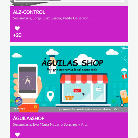
ALZ-CONTROL
Secundaria, Jorge Díaz García, Pablo Gabarrón Hernández y José Sánchez Fortún
+20
ÁGUILASSHOP
Secundaria, Eva María Navarro Sánchez y Aitana López Morillas