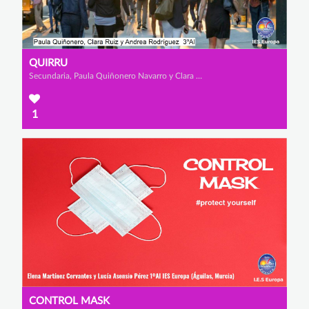
QUIRRU
Secundaria, Paula Quiñonero Navarro y Clara Ruiz Salas
1
CONTROL MASK