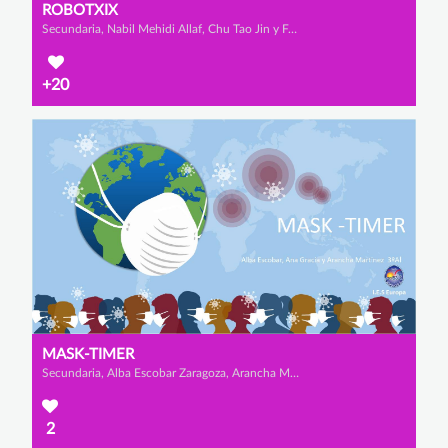
ROBOTXIX
Secundaria, Nabil Mehidi Allaf, Chu Tao Jin y Francisco Castro Martínez
+20
MASK-TIMER
Secundaria, Alba Escobar Zaragoza, Arancha Martínez Simó y Ana Gracia Jódar
2