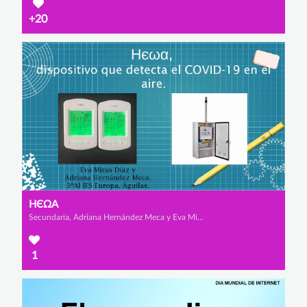
+20
НЄΩΑ
Secundaria, Adriana Hernández Meca y Eva Miras Díaz
1