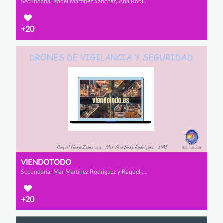
Secundaria, Isabel Martínez Sánchez, Ana Robles Collado y Lorena Mena Gavilán
+20
VIENDOTODO
Secundaria, Mar Martínez Rodríguez y Raquel Haro Zamora
+20