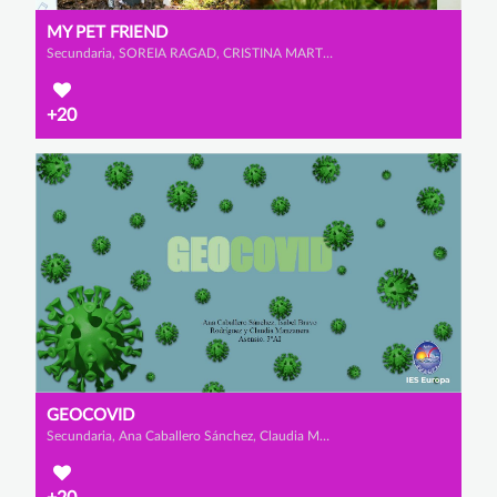
MY PET FRIEND
Secundaria, SOREIA RAGAD, CRISTINA MARTÍNEZ MARTÍNEZ y ROSA CATALINA JIÉNEZ MAZZUCCHELLI
+20
GEOCOVID
Secundaria, Ana Caballero Sánchez, Claudia Manzanera Asensio y Isabel Bravo Rodríguez