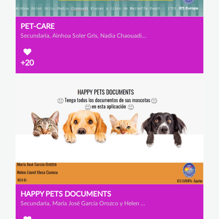
PET-CARE
Secundaria, Ainhoa Soler Gris, Nadia Chaouadi Plazas y Lilou de Marneffe Fagot
+20
HAPPY PETS DOCUMENTS
Secundaria, María José García Orozco y Helen Lloret Meca Cuenca