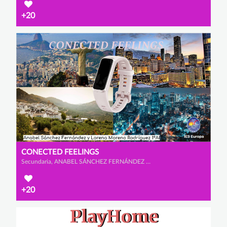
+20
CONECTED FEELINGS
Secundaria, ANABEL SÁNCHEZ FERNÁNDEZ y LORENA MORENO RODRÍGUEZ
+20