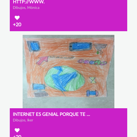
HTTP://WWW.
Dibujos, Mónica
+20
INTERNET ES GENIAL PORQUE TE PERMITE ENTRAR A TODOS SITIOS
Dibujos, Iker