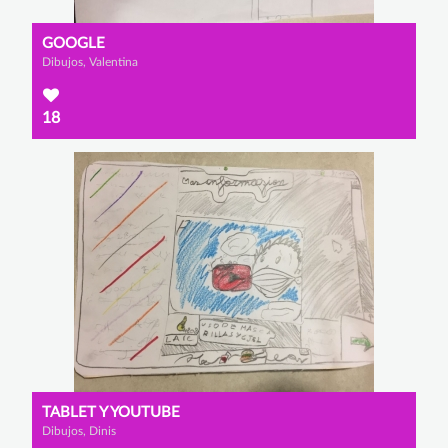
GOOGLE
Dibujos, Valentina
18
TABLET Y YOUTUBE
Dibujos, Dinis