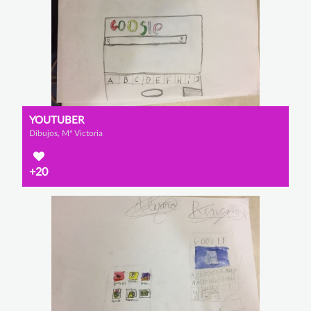
YOUTUBER
Dibujos, Mª Victoria
+20