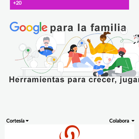
+20
Cortesía
Colabora