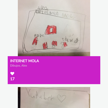
INTERNET MOLA
Dibujos, Alex
17