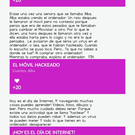
+20
EL MÓVIL HACKEADO
Cuentos, Alba
+20
¡HOY ES EL DÍA DE INTERNET!