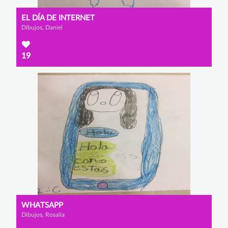
EL DÍA DE INTERNET
Dibujos, Daniel
19
WHATSAPP
Dibujos, Rosalía