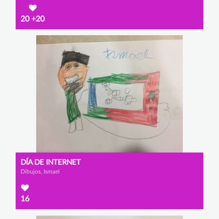
20
+20
DÍA DE INTERNET
Dibujos, Ismael
16