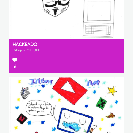
HACKEADO
Dibujos, MIGUEL
6