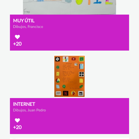
MUY ÚTIL
Dibujos, Francisco
+20
INTERNET
Dibujos, Juan Pedro
+20