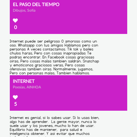
EL PASO DEL TIEMPO
Dibujos, Sofía
0
INTERNET
Poesías, AINHOA
5