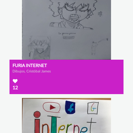
FURIA INTERNET
Dibujos, Cristóbal James
12