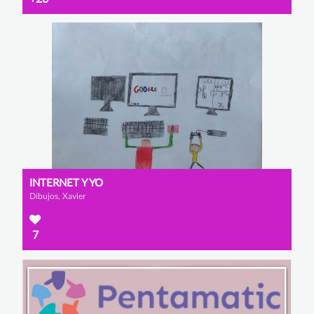
INTERNET Y YO
Dibujos, Xavier
7