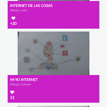
INTERNET DE LAS COSAS
Dibujos, Juan
+20
MI YO INTERNET
Dibujos, Carmen
11