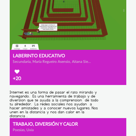
LABERINTO EDUCATIVO
Secundaria, María Regueiro Asensio, Aitana Sierra Ferreiro y Ana Regueiro Asensio
+20
TRABAJO, DIVERSIÓN Y CALOR
Poesías, Uxía