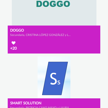
DOGGO
Secundaria, CRISTINA LÓPEZ GONZÁLEZ y LUCIANA SACO DÍAZ
+20
SMART SOLUTION
Secundaria, PATRICIA CANO MAYO y LAURA MORENO JUNQUERA