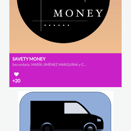
SAVETY MONEY
Secundaria, MARÍA JIMÉNEZ MARQUINA y CELIA MUÑOZ ROMERO
+20