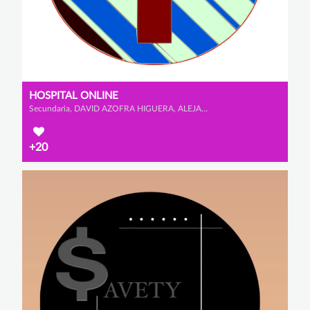
HOSPITAL ONLINE
Secundaria, DAVID AZOFRA HIGUERA, ALEJANDRO BLANCO GARCÍA y HÉCTOR HERNÁNDEZ CRISTÓBAL
+20