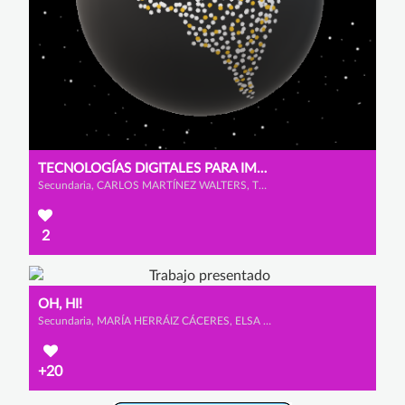
TECNOLOGÍAS DIGITALES PARA IMPULSAR LA CIUDADANÍA DIGITAL
Secundaria, CARLOS MARTÍNEZ WALTERS, TERESA YOHN MOINELO y CLARA VALENTINA DE LEÓN ÁVILA
2
OH, HI!
Secundaria, MARÍA HERRÁIZ CÁCERES, ELSA CALVET MARTÍNEZ y AMAIA ROSA AYERDI
+20