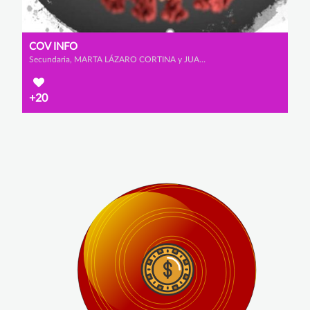
COV INFO
Secundaria, MARTA LÁZARO CORTINA y JUAN JOSÉ ZAMORA GONZÁLEZ
+20