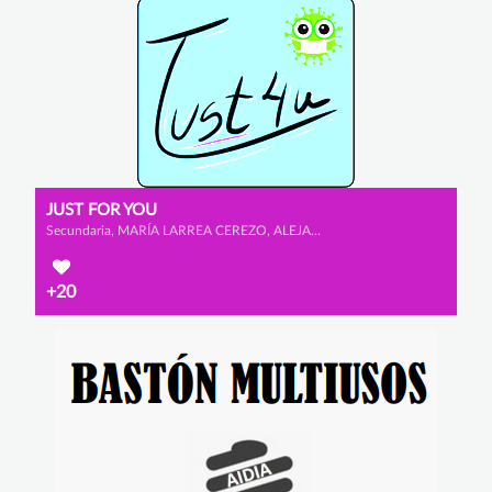
JUST FOR YOU
Secundaria, MARÍA LARREA CEREZO, ALEJANDRO ESCRIBANO GONZÁLEZ y ELDA MARTÍNEZ GONZÁLEZ
+20