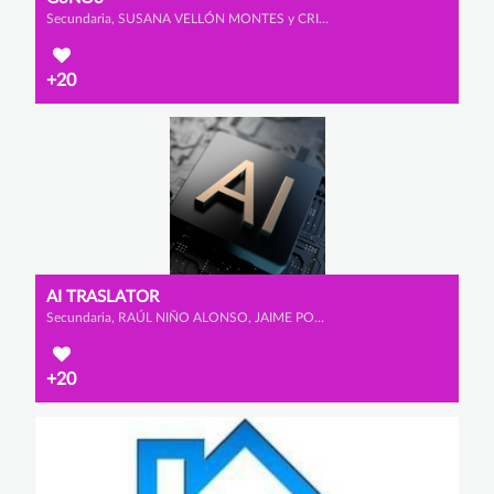
Secundaria, SUSANA VELLÓN MONTES y CRISTINA MALO ESCUDERO
+20
AI TRASLATOR
Secundaria, RAÚL NIÑO ALONSO, JAIME POMBO CARAMÉ y TEO SENFTLEBEN
+20