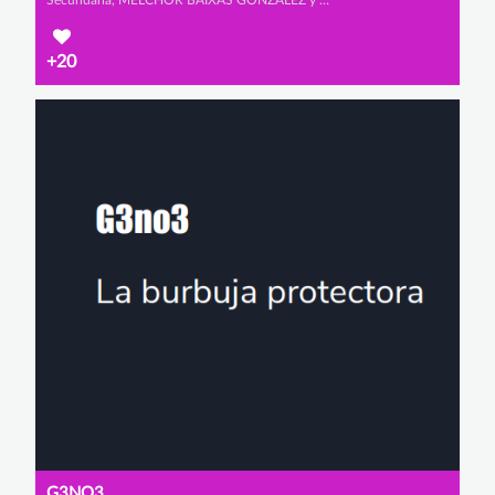
Secundaria, MELCHOR BAIXAS GONZÁLEZ y ALEJANDRO SANZ CABRERIZO
+20
G3NO3