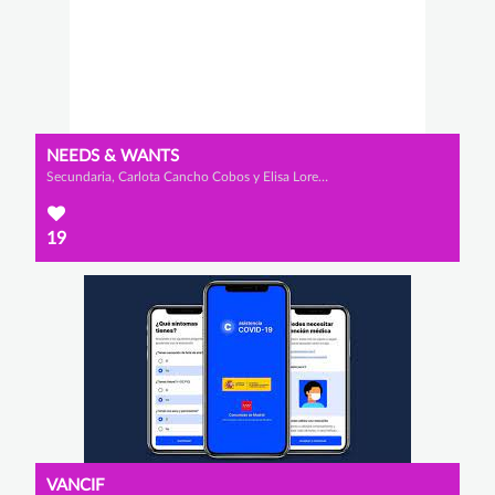
NEEDS & WANTS
Secundaria, Carlota Cancho Cobos y Elisa Lorenzo Ortega
19
VANCIF