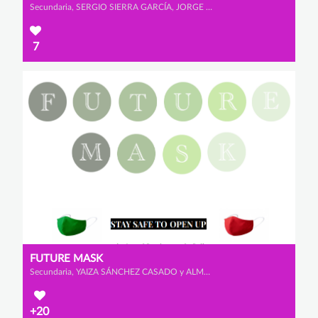
Secundaria, SERGIO SIERRA GARCÍA, JORGE HERNÁNDEZ MONTERO y EDEL MARTÍNEZ ALONSO
7
FUTURE MASK
Secundaria, YAIZA SÁNCHEZ CASADO y ALMA CASTAÑO SALGUERO
+20