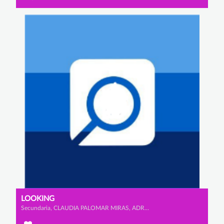
LOOKING
Secundaria, CLAUDIA PALOMAR MIRAS, ADRIANA VIDAURRE CALDERÓN y IGNACIO GARCÍA OJEDA