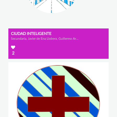
CIUDAD INTELIGENTE
Secundaria, Javier de Ena Llobera, Guillermo Artola Rondón y Rodrigo Álvaro Lomo
2