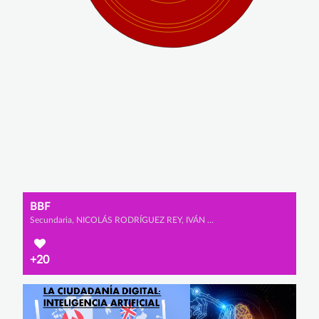
BBF
Secundaria, NICOLÁS RODRÍGUEZ REY, IVÁN PRADA DÍAZ y ADRIÁN RUBIO GUILLÉN
+20