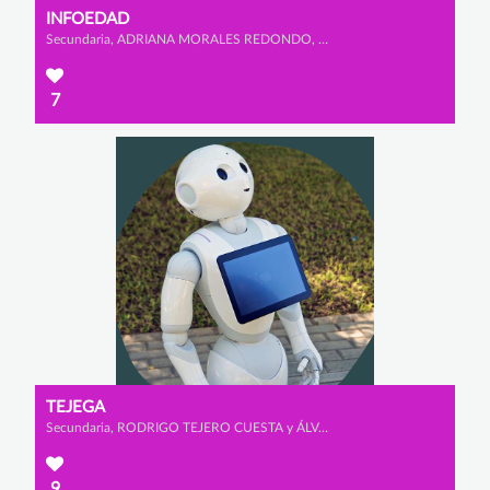
INFOEDAD
Secundaria, ADRIANA MORALES REDONDO, SUSANA VELLÓN MONTES y SOFÍA GIL-MUGARZA GONZÁLEZ
7
TEJEGA
Secundaria, RODRIGO TEJERO CUESTA y ÁLVARO ORTEGA FERNÁNDEZ
9