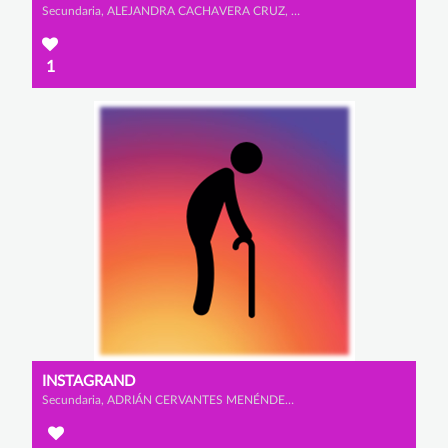
Secundaria, ALEJANDRA CACHAVERA CRUZ, ALEJANDRA NIETO ALCAIDE y CARLOS GARCÍA ALONSO
1
INSTAGRAND
Secundaria, ADRIÁN CERVANTES MENÉNDEZ, GONZALO GARCÍA FERNÁMDEZ y MARIO FAURA SANZ