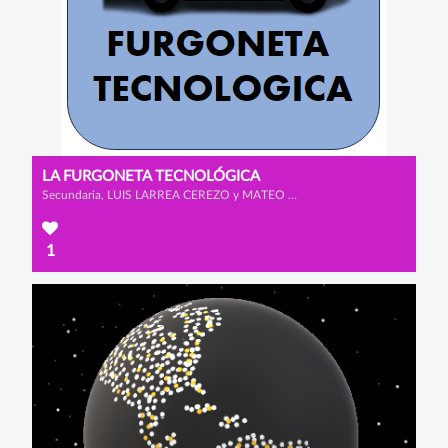
LA FURGONETA TECNOLÓGICA
Secundaria, LUIS LARREA CEREZO y MATEO GONZÁLEZ RODRÍGUEZ
1