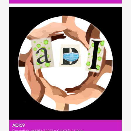
ADI19
Secundaria, MARÍA TERESA GONZÁLEZ ECHEVERRÍA-TORRES, MARÍA MARTÍNEZ VILLAR y MARIO VAZQUEZ SIMÓN