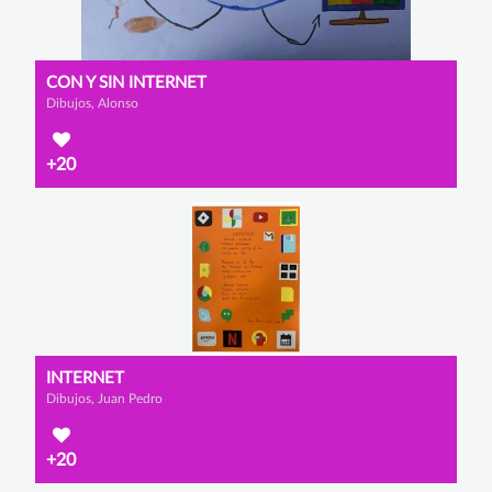
CON Y SIN INTERNET
Dibujos, Alonso
+20
INTERNET
Dibujos, Juan Pedro
+20