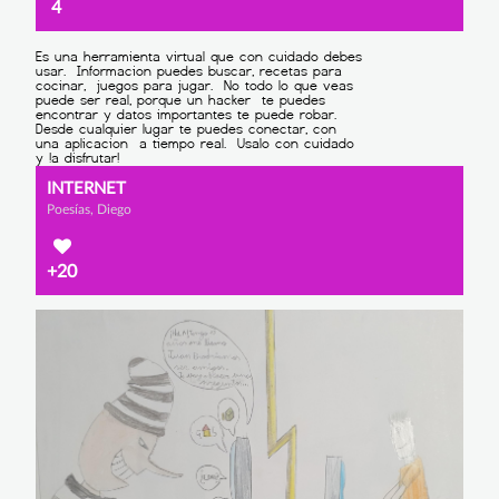
4
INTERNET
Poesías, Diego
+20