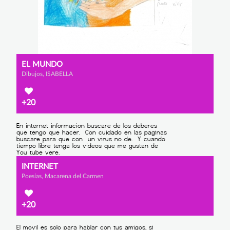
EL MUNDO
Dibujos, ISABELLA
+20
INTERNET
Poesías, Macarena del Carmen
+20