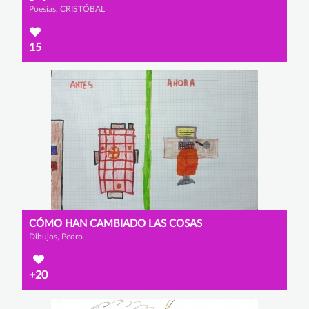
Poesías, CRISTÓBAL
15
CÓMO HAN CAMBIADO LAS COSAS
Dibujos, Pedro
+20