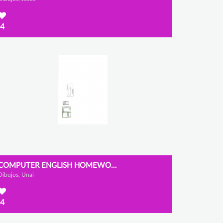
4
COMPUTER ENGLISH HOMEWORK
Dibujos, Unai
4