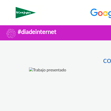
#diadeinternet
c