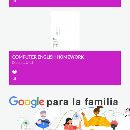
4
COMPUTER ENGLISH HOMEWORK
Dibujos, Unai
4